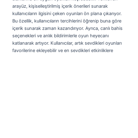
arayüz, kişiselleştirilmiş içerik önerileri sunarak
kullanıcıların ilgisini çeken oyunları ön plana çıkarıyor.
Bu özellik, kullanıcıların tercihlerini öğrenip buna göre
içerik sunarak zaman kazandırıyor. Ayrıca, canlı bahis
seçenekleri ve anlık bildirimlerle oyun heyecanı
katlanarak artıyor. Kullanıcılar, artık sevdikleri oyunları
favorilerine ekleyebilir ve en sevdikleri etkinliklere
kolayca erişebilir.
Ayrıca, bu oyunlar Bethub platformunda sıkça tercih
edilen seçenekler arasında yer alır. Herhangi bir
aksaklık durumunda, müşteri hizmetleri ekibi olası
sorunları proaktif bir şekilde ele alır. Teknolojik altyapı
sürekli güncellenir ve personel düzenli eğitimlerle
donatılır. Bu sayede Casino Bet Hub, kullanıcılarına
güvenilir ve kesintisiz bir oyun ortamı sunmayı başarır.
Müşteri memnuniyeti odaklı bu yaklaşım, markanın
sektördeki itibarını pekiştirir ve kullanıcı bağlılığını artırır.