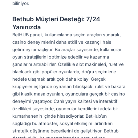
biliniyor.
Bethub Müşteri Desteği: 7/24
Yanınızda
BetHUB paneli, kullanıcılarına seçim araçları sunarak,
casino deneyimlerini daha etkili ve kazançlı hale
getirmeyi amaçlıyor. Bu araçlar sayesinde, kullanıcılar
oyun stratejilerini optimize edebilir ve kazanma
şanslarını artırabilirler. Özellikle slot makineleri, rulet ve
blackjack gibi popüler oyunlarda, doğru seçimlerle
hedefe ulaşmak artık çok daha kolay. Gerçek
krupiyeler eşliğinde oynanan blackjack, rulet ve bakara
gibi klasik masa oyunları, oyunculara gerçek bir casino
deneyimi yaşatıyor. Canlı yayın kalitesi ve interaktif
özellikleri sayesinde, oyuncular kendilerini adeta bir
kumarhanenin içinde hissediyorlar. BetHub’un
sağladığı bu atmosfer, sosyal etkileşimi artırırken
stratejik düşünme becerilerini de geliştiriyor. Bethub