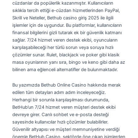
cüzdanlar da popülerlik kazanmıştır. Kullanıcıların
sıklıkla tercih ettiği e-cüzdan hizmetlerinden PayPal,
Skrill ve Neteller, Bethub casino giriş 2025 ile ilgili
işlemler için de uygundur. Bu platformlar, kullanıcıların
finansal bilgilerini gizli tutarak ek bir güvenlik katmanı
sağlar. 7/24 hizmet veren destek ekibi, oyuncuların
karşılaşabileceği her türlü sorun veya soruya hızlı
çözümler sunar. Rulet, blackjack ve poker gibi klasik
masa oyunlarının yanı sıra, bingo ve keno gibi daha az
bilinen ama eğlenceli alternatifler de bulunmaktadır.
Bu yazımızda Bethub Online Casino hakkında merak
edilen tüm detayları adım adım inceleyeceğiz.
Herhangi bir sorunla karşılaşılması durumunda,
BetHub’un 7/24 hizmet veren müşteri destek ekibi
devreye girer. Canlı sohbet ve e-posta desteği
sayesinde kullanıcılar hızlı çözümler bulabilirler.
Güvenilir altyapısı ve müşteri memnuniyetine verdiği
önemle BetHub Casino, sektörde öne çıkan isimlerden