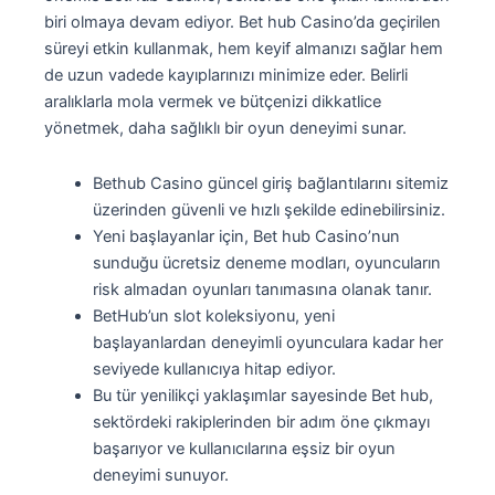
biri olmaya devam ediyor. Bet hub Casino’da geçirilen
süreyi etkin kullanmak, hem keyif almanızı sağlar hem
de uzun vadede kayıplarınızı minimize eder. Belirli
aralıklarla mola vermek ve bütçenizi dikkatlice
yönetmek, daha sağlıklı bir oyun deneyimi sunar.
Bethub Casino güncel giriş bağlantılarını sitemiz
üzerinden güvenli ve hızlı şekilde edinebilirsiniz.
Yeni başlayanlar için, Bet hub Casino’nun
sunduğu ücretsiz deneme modları, oyuncuların
risk almadan oyunları tanımasına olanak tanır.
BetHub’un slot koleksiyonu, yeni
başlayanlardan deneyimli oyunculara kadar her
seviyede kullanıcıya hitap ediyor.
Bu tür yenilikçi yaklaşımlar sayesinde Bet hub,
sektördeki rakiplerinden bir adım öne çıkmayı
başarıyor ve kullanıcılarına eşsiz bir oyun
deneyimi sunuyor.