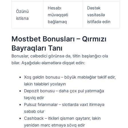
Hesabı
Dəstək
Özünü
müvəqqəti
vasitəsilə
istisna
bağlamaq
istifadə edin
Mostbet Bonusları – Qırmızı
Bayraqları Tanı
Bonuslar, cəlbedici görünsə də, tiltin başlanğıcı ola
bilər. Aşağıdakı əlamətlərə diqqət edin:
Xoş gəldin bonusu – böyük məbləğlər təklif edir,
lakin tələbləri yoxlayın
Depozit bonusu – daha çox pul yatırmağa
təşviq edir
Pulsuz fırlanmalar – slotlarda vaxt itirməyə
səbəb olur
Cashback – itkiləri qismən qaytarır, lakin
yenidən mərc etməyə sövq edir