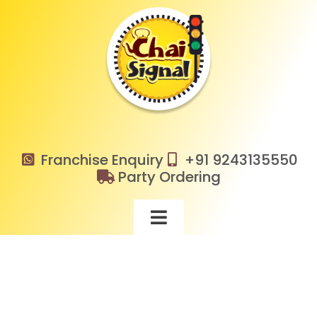
Skip
to
content
Franchise Enquiry
+91 9243135550
Party Ordering