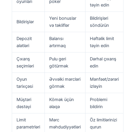
oyunları
poker
təyin edin
Yeni bonuslar
Bildirişləri
Bildirişlər
və təkliflər
söndürün
Depozit
Balansı
Həftəlik limit
alətləri
artırmaq
təyin edin
Çıxarış
Pulu geri
Dərhal çıxarış
seçimləri
götürmək
edin
Oyun
Əvvəlki mərcləri
Mənfəət/zərəri
tarixçəsi
görmək
izləyin
Müştəri
Kömək üçün
Problemi
dəstəyi
əlaqə
bildirin
Limit
Mərc
Öz limitlərinizi
parametrləri
məhdudiyyətləri
qurun