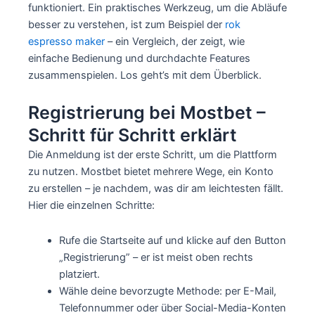
funktioniert. Ein praktisches Werkzeug, um die Abläufe
besser zu verstehen, ist zum Beispiel der
rok
espresso maker
– ein Vergleich, der zeigt, wie
einfache Bedienung und durchdachte Features
zusammenspielen. Los geht’s mit dem Überblick.
Registrierung bei Mostbet –
Schritt für Schritt erklärt
Die Anmeldung ist der erste Schritt, um die Plattform
zu nutzen. Mostbet bietet mehrere Wege, ein Konto
zu erstellen – je nachdem, was dir am leichtesten fällt.
Hier die einzelnen Schritte:
Rufe die Startseite auf und klicke auf den Button
„Registrierung” – er ist meist oben rechts
platziert.
Wähle deine bevorzugte Methode: per E-Mail,
Telefonnummer oder über Social-Media-Konten