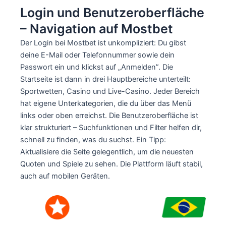
Login und Benutzeroberfläche
– Navigation auf Mostbet
Der Login bei Mostbet ist unkompliziert: Du gibst
deine E-Mail oder Telefonnummer sowie dein
Passwort ein und klickst auf „Anmelden”. Die
Startseite ist dann in drei Hauptbereiche unterteilt:
Sportwetten, Casino und Live-Casino. Jeder Bereich
hat eigene Unterkategorien, die du über das Menü
links oder oben erreichst. Die Benutzeroberfläche ist
klar strukturiert – Suchfunktionen und Filter helfen dir,
schnell zu finden, was du suchst. Ein Tipp:
Aktualisiere die Seite gelegentlich, um die neuesten
Quoten und Spiele zu sehen. Die Plattform läuft stabil,
auch auf mobilen Geräten.