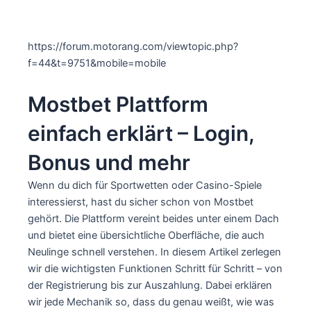
https://forum.motorang.com/viewtopic.php?
f=44&t=9751&mobile=mobile
Mostbet Plattform
einfach erklärt – Login,
Bonus und mehr
Wenn du dich für Sportwetten oder Casino-Spiele
interessierst, hast du sicher schon von Mostbet
gehört. Die Plattform vereint beides unter einem Dach
und bietet eine übersichtliche Oberfläche, die auch
Neulinge schnell verstehen. In diesem Artikel zerlegen
wir die wichtigsten Funktionen Schritt für Schritt – von
der Registrierung bis zur Auszahlung. Dabei erklären
wir jede Mechanik so, dass du genau weißt, wie was