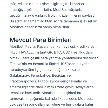
müşterilerinin tüm kişisel bilgileri şifreli kanallar
aracılığıyla yönetime iletilir. MostBet müşterisi
geçtiğimiz ay oyunla ilgili olumlu izlenimlerini paylaştı.
Bu adımları tamamladıktan sonra tamamen işlevsel bir
Mostbet hesabınıza sahip olmalısınız.
Mevcut Para Birimleri
Mostbet, Payfix, Papara, banka havalesi, kredi kartları,
HIZLI HAVALE, Instant QR, BTC, USDT ve TRX dahil
olmak üzere çeşitli para yatırma yöntemlerini destekler.
Türkiye’nin en başarılı kulüpleri, 1959’dan bu yana
neredeyse tüm lig şampiyonluğunu kazanan
Galatasaray, Fenerbahçe, Beşiktaş ve
Trabzonspor’dur. Futbol ayrıca genç takımlar ve
amatör ligler de dahil olmak üzere çeşitli seviyelerde
temsil edilmektedir. Mostbet bahis şirketi bu
turnuvaların çoğunda bahisleri kabul eder. Mostbet,
çok çeşitli spor dallarına, liglere ve turnuvalara bahis