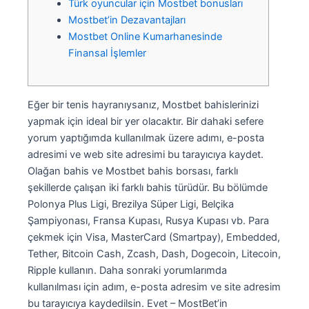
Türk oyuncular için Mostbet bonusları
Mostbet’in Dezavantajları
Mostbet Online Kumarhanesinde
Finansal İşlemler
Eğer bir tenis hayranıysanız, Mostbet bahislerinizi
yapmak için ideal bir yer olacaktır. Bir dahaki sefere
yorum yaptığımda kullanılmak üzere adımı, e-posta
adresimi ve web site adresimi bu tarayıcıya kaydet.
Olağan bahis ve Mostbet bahis borsası, farklı
şekillerde çalışan iki farklı bahis türüdür. Bu bölümde
Polonya Plus Ligi, Brezilya Süper Ligi, Belçika
Şampiyonası, Fransa Kupası, Rusya Kupası vb. Para
çekmek için Visa, MasterCard (Smartpay), Embedded,
Tether, Bitcoin Cash, Zcash, Dash, Dogecoin, Litecoin,
Ripple kullanın. Daha sonraki yorumlarımda
kullanılması için adım, e-posta adresim ve site adresim
bu tarayıcıya kaydedilsin. Evet – MostBet’in