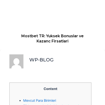
Mostbet TR: Yuksek Bonuslar ve
Kazanc Firsatlari
WP-BLOG
Content
Mevcut Para Birimleri