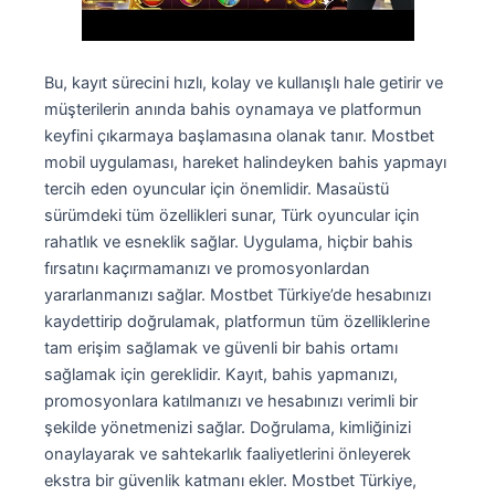
Bu, kayıt sürecini hızlı, kolay ve kullanışlı hale getirir ve
müşterilerin anında bahis oynamaya ve platformun
keyfini çıkarmaya başlamasına olanak tanır. Mostbet
mobil uygulaması, hareket halindeyken bahis yapmayı
tercih eden oyuncular için önemlidir. Masaüstü
sürümdeki tüm özellikleri sunar, Türk oyuncular için
rahatlık ve esneklik sağlar. Uygulama, hiçbir bahis
fırsatını kaçırmamanızı ve promosyonlardan
yararlanmanızı sağlar. Mostbet Türkiye’de hesabınızı
kaydettirip doğrulamak, platformun tüm özelliklerine
tam erişim sağlamak ve güvenli bir bahis ortamı
sağlamak için gereklidir. Kayıt, bahis yapmanızı,
promosyonlara katılmanızı ve hesabınızı verimli bir
şekilde yönetmenizi sağlar. Doğrulama, kimliğinizi
onaylayarak ve sahtekarlık faaliyetlerini önleyerek
ekstra bir güvenlik katmanı ekler. Mostbet Türkiye,