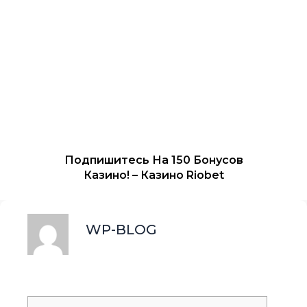
Подпишитесь На 150 Бонусов
Казино! – Казино Riobet
WP-BLOG