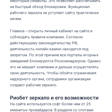
некоторые символы. Это позволяет рассчитывать
на быстрый обход блокировки. Функционал
рабочего зеркала не уступает сайту практически
ничем.
Главное – открыть личный кабинет на сайте и
соблюдать правила компании. Согласно
действующему законодательству РФ,
деятельность онлайн казино находится под
запретом. По этой причине все порталы игорных
заведений блокируются Роскомнадзором. Однако
это не мешает компании и дальше осуществлять
свою деятельность. Чтобы обойти ограничения
надзорного органа, сотрудники организации
создают рабочее зеркало.
Риобет зеркало и его возможности
На сайте используется софт более чем от 25
именитых провайдеров. В разделе со слотами