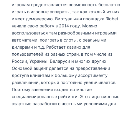
игрокам предоставляется возможность бесплатно
играть в игровые аппараты, так как каждый из них
имеет демоверсию. Виртуальная площадка Riobet
начала свою работу в 2014 году. Можно
воспользоваться там разнообразными игровыми
автоматами, поиграть в слоты, с реальными
дилерами и т.д. Работает казино для
пользователей из разных стран, в том числе из
России, Украины, Беларуси и многих других.
Основной акцент делается на предоставлении
доступа клиентам к большому ассортименту
развлечений, который постоянно увеличивается.
Поэтому заведение входит во многие
специализированные рейтинги. Это лицензионные
азартные разработки с честными условиями для
игрового процесса. В каталоге собраны
эмуляторы таких известных брендов как
Microgaming, Stakelogic, NetEnt, Quickspin, Yggdrasil
Gaming, Play’n Go.