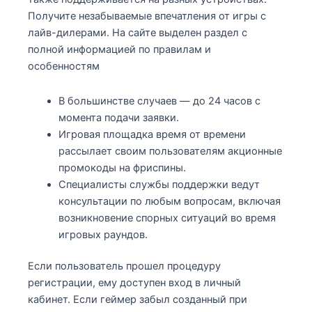
Получите незабываемые впечатления от игры с
лайв-дилерами. На сайте выделен раздел с
полной информацией по правилам и
особенностям
В большинстве случаев — до 24 часов с
момента подачи заявки.
Игровая площадка время от времени
рассылает своим пользователям акционные
промокоды на фриспины.
Специалисты службы поддержки ведут
консультации по любым вопросам, включая
возникновение спорных ситуаций во время
игровых раундов.
Если пользователь прошел процедуру
регистрации, ему доступен вход в личный
кабинет. Если геймер забыл созданный при