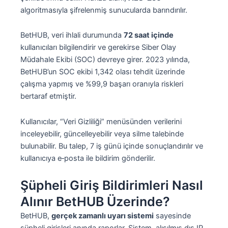
algoritmasıyla şifrelenmiş sunucularda barındırılır.
BetHUB, veri ihlali durumunda
72 saat içinde
kullanıcıları bilgilendirir ve gerekirse Siber Olay
Müdahale Ekibi (SOC) devreye girer. 2023 yılında,
BetHUB’un SOC ekibi 1,342 olası tehdit üzerinde
çalışma yapmış ve %99,9 başarı oranıyla riskleri
bertaraf etmiştir.
Kullanıcılar, “Veri Gizliliği” menüsünden verilerini
inceleyebilir, güncelleyebilir veya silme talebinde
bulunabilir. Bu talep, 7 iş günü içinde sonuçlandırılır ve
kullanıcıya e‑posta ile bildirim gönderilir.
Şüpheli Giriş Bildirimleri Nasıl
Alınır BetHUB Üzerinde?
BetHUB,
gerçek zamanlı uyarı sistemi
sayesinde