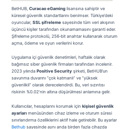
BetHUB,
Curacao eGaming
lisansına sahiptir ve
küresel güvenlik standartlarını benimser. Türkiye’deki
oyuncular,
SSL şifreleme
sayesinde tüm veri akışının
üçüncü kişiler tarafından okunamamasını garanti eder.
Şifreleme protokolü, 256‑bit anahtar kullanarak oturum
açma, ödeme ve oyun verilerini korur.
Uygulama içi güvenlik denetimleri, haftalık olarak
bağımsız siber güvenlik firmaları tarafından incelenir.
2023 yılında
Positive Security
şirketi, BetHUB’un
savunma duvarını “çok katmanlı” ve “yüksek
güvenlikli” olarak derecelendirdi. Bu, veri sızıntısı
riskinin %0.02’nin altına düşürülmesi anlamına gelir.
Kullanıcılar, hesaplarını korumak için
kişisel güvenlik
ayarları
menüsünden cihaz izleme ve oturum süresi
sınırlandırma özelliklerini aktif hale getirebilir. Bu ayarlar
Bethub
sayesinde aynı anda birden fazla cihazda