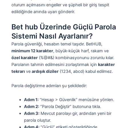
oturum açılmasını engeller ve şüpheli bir giriş tespit
edildiğinde anında uyarı gönderir.
Bet hub Üzerinde Güçlü Parola
Sistemi Nasıl Ayarlanır?
Parola güvenliği, hesabın temel taşıdır. BetHUB,
minimum 12 karakter
, büyük‑küçük harf, rakam ve
özel karakter
(%@#&) kombinasyonunu zorunlu kılar.
Parolanın tahmin edilmesini zorlaştırmak için
karakter
tekrarı
ve
ardışık diziler
(1234, abcd) kabul edilmez.
Parola değiştirme adımları şu şekildedir:
Adım 1:
“Hesap > Güvenlik” menüsüne yönlen.
Adım 2:
“Parola Değiştir” butonuna tıkla.
Adım 3:
Mevcut parolayı gir, ardından yeni bir
parola oluştur.
Adım 4:
“Güçlü” etiketi gösterildiğinde