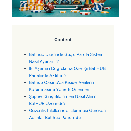
Content
Bet hub Üzerinde Güçlü Parola Sistemi
Nasıl Ayarlanır?
İki Aşamalı Doğrulama Özelliği Bet HUB
Panelinde Aktif mi?
Bethub Casino’da Kişisel Verilerin
Korunmasına Yönelik Önlemler
Şüpheli Giriş Bildirimleri Nasıl Alınır
BetHUB Üzerinde?
Güvenlik İhlallerinde İzlenmesi Gereken
Adımlar Bet hub Panelinde