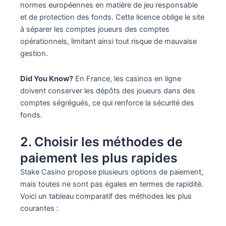
normes européennes en matière de jeu responsable
et de protection des fonds. Cette licence oblige le site
à séparer les comptes joueurs des comptes
opérationnels, limitant ainsi tout risque de mauvaise
gestion.
Did You Know?
En France, les casinos en ligne
doivent conserver les dépôts des joueurs dans des
comptes ségrégués, ce qui renforce la sécurité des
fonds.
2. Choisir les méthodes de
paiement les plus rapides
Stake Casino propose plusieurs options de paiement,
mais toutes ne sont pas égales en termes de rapidité.
Voici un tableau comparatif des méthodes les plus
courantes :