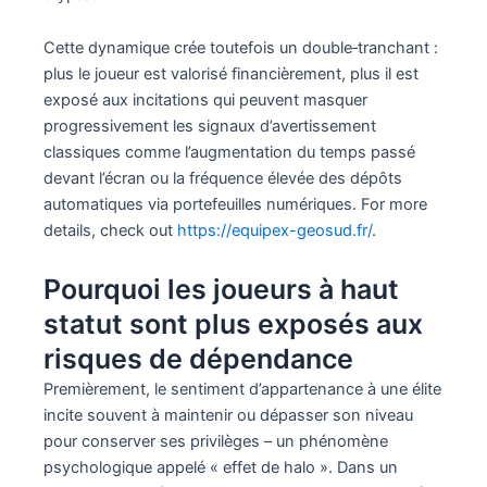
Cette dynamique crée toutefois un double‑tranchant :
plus le joueur est valorisé financièrement, plus il est
exposé aux incitations qui peuvent masquer
progressivement les signaux d’avertissement
classiques comme l’augmentation du temps passé
devant l’écran ou la fréquence élevée des dépôts
automatiques via portefeuilles numériques. For more
details, check out
https://equipex-geosud.fr/
.
Pourquoi les joueurs à haut
statut sont plus exposés aux
risques de dépendance
Premièrement, le sentiment d’appartenance à une élite
incite souvent à maintenir ou dépasser son niveau
pour conserver ses privilèges – un phénomène
psychologique appelé « effet de halo ». Dans un