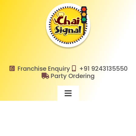
Skip
to
content
Franchise Enquiry
+91 9243135550
Party Ordering