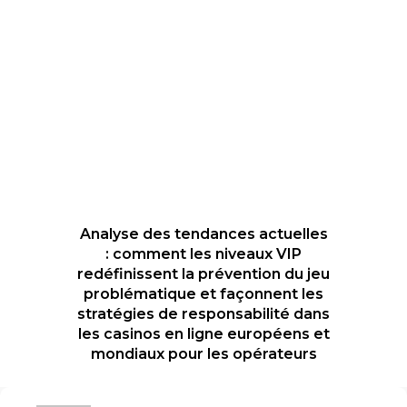
Analyse des tendances actuelles
: comment les niveaux VIP
redéfinissent la prévention du jeu
problématique et façonnent les
stratégies de responsabilité dans
les casinos en ligne européens et
mondiaux pour les opérateurs