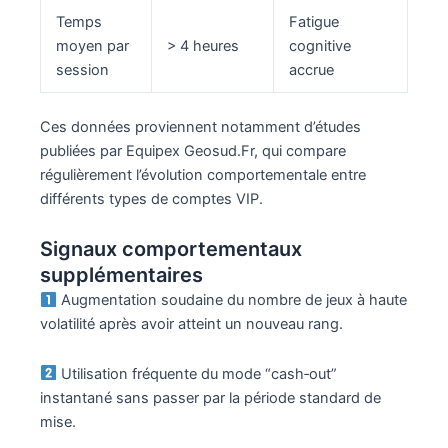
Temps
Fatigue
moyen par
> 4 heures
cognitive
session
accrue
Ces données proviennent notamment d’études
publiées par Equipex Geosud.Fr, qui compare
régulièrement l’évolution comportementale entre
différents types de comptes VIP.
Signaux comportementaux
supplémentaires
Augmentation soudaine du nombre de jeux à haute
volatilité après avoir atteint un nouveau rang.
Utilisation fréquente du mode “cash‑out”
instantané sans passer par la période standard de
mise.