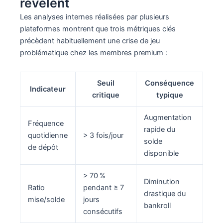
révèlent
Les analyses internes réalisées par plusieurs
plateformes montrent que trois métriques clés
précèdent habituellement une crise de jeu
problématique chez les membres premium :
Seuil
Conséquence
Indicateur
critique
typique
Augmentation
Fréquence
rapide du
quotidienne
> 3 fois/jour
solde
de dépôt
disponible
> 70 %
Diminution
Ratio
pendant ≥ 7
drastique du
mise/solde
jours
bankroll
consécutifs