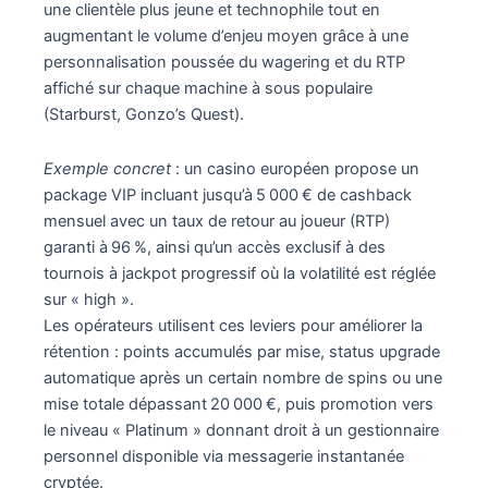
une clientèle plus jeune et technophile tout en
augmentant le volume d’enjeu moyen grâce à une
personnalisation poussée du wagering et du RTP
affiché sur chaque machine à sous populaire
(Starburst, Gonzo’s Quest).
Exemple concret
: un casino européen propose un
package VIP incluant jusqu’à 5 000 € de cashback
mensuel avec un taux de retour au joueur (RTP)
garanti à 96 %, ainsi qu’un accès exclusif à des
tournois à jackpot progressif où la volatilité est réglée
sur « high ».
Les opérateurs utilisent ces leviers pour améliorer la
rétention : points accumulés par mise, status upgrade
automatique après un certain nombre de spins ou une
mise totale dépassant 20 000 €, puis promotion vers
le niveau « Platinum » donnant droit à un gestionnaire
personnel disponible via messagerie instantanée
cryptée.