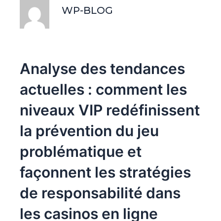
WP-BLOG
Analyse des tendances
actuelles : comment les
niveaux VIP redéfinissent
la prévention du jeu
problématique et
façonnent les stratégies
de responsabilité dans
les casinos en ligne