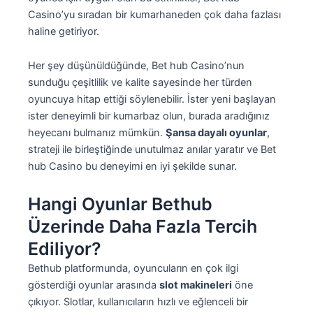
Casino’yu sıradan bir kumarhaneden çok daha fazlası
haline getiriyor.
Her şey düşünüldüğünde, Bet hub Casino’nun
sunduğu çeşitlilik ve kalite sayesinde her türden
oyuncuya hitap ettiği söylenebilir. İster yeni başlayan
ister deneyimli bir kumarbaz olun, burada aradığınız
heyecanı bulmanız mümkün.
Şansa dayalı oyunlar
,
strateji ile birleştiğinde unutulmaz anılar yaratır ve Bet
hub Casino bu deneyimi en iyi şekilde sunar.
Hangi Oyunlar Bethub
Üzerinde Daha Fazla Tercih
Ediliyor?
Bethub platformunda, oyuncuların en çok ilgi
gösterdiği oyunlar arasında
slot makineleri
öne
çıkıyor. Slotlar, kullanıcıların hızlı ve eğlenceli bir