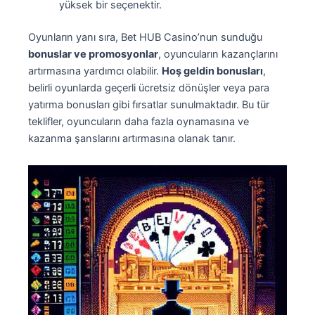
yüksek bir seçenektir.
Oyunların yanı sıra, Bet HUB Casino’nun sunduğu
bonuslar ve promosyonlar
, oyuncuların kazançlarını
artırmasına yardımcı olabilir.
Hoş geldin bonusları
,
belirli oyunlarda geçerli ücretsiz dönüşler veya para
yatırma bonusları gibi fırsatlar sunulmaktadır. Bu tür
teklifler, oyuncuların daha fazla oynamasına ve
kazanma şanslarını artırmasına olanak tanır.