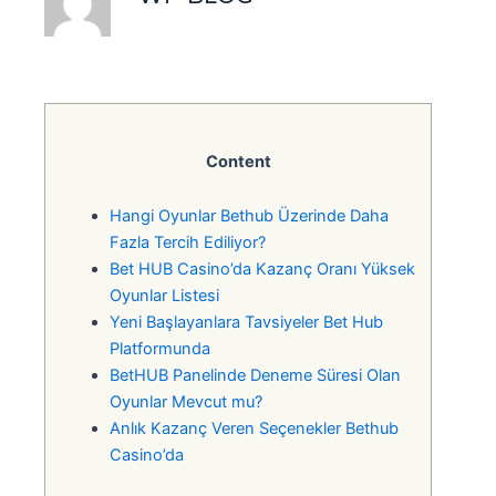
Content
Hangi Oyunlar Bethub Üzerinde Daha
Fazla Tercih Ediliyor?
Bet HUB Casino’da Kazanç Oranı Yüksek
Oyunlar Listesi
Yeni Başlayanlara Tavsiyeler Bet Hub
Platformunda
BetHUB Panelinde Deneme Süresi Olan
Oyunlar Mevcut mu?
Anlık Kazanç Veren Seçenekler Bethub
Casino’da