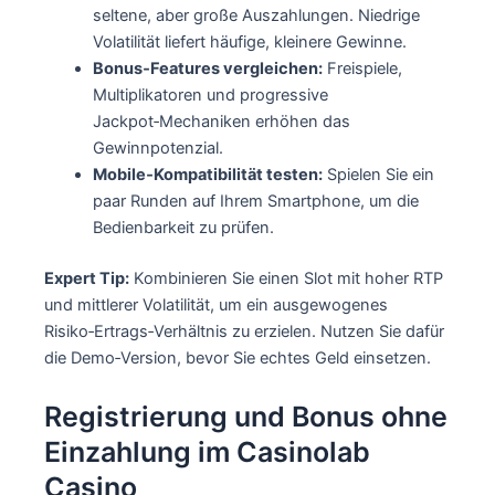
seltene, aber große Auszahlungen. Niedrige
Volatilität liefert häufige, kleinere Gewinne.
Bonus‑Features vergleichen:
Freispiele,
Multiplikatoren und progressive
Jackpot‑Mechaniken erhöhen das
Gewinnpotenzial.
Mobile‑Kompatibilität testen:
Spielen Sie ein
paar Runden auf Ihrem Smartphone, um die
Bedienbarkeit zu prüfen.
Expert Tip:
Kombinieren Sie einen Slot mit hoher RTP
und mittlerer Volatilität, um ein ausgewogenes
Risiko‑Ertrags‑Verhältnis zu erzielen. Nutzen Sie dafür
die Demo‑Version, bevor Sie echtes Geld einsetzen.
Registrierung und Bonus ohne
Einzahlung im Casinolab
Casino