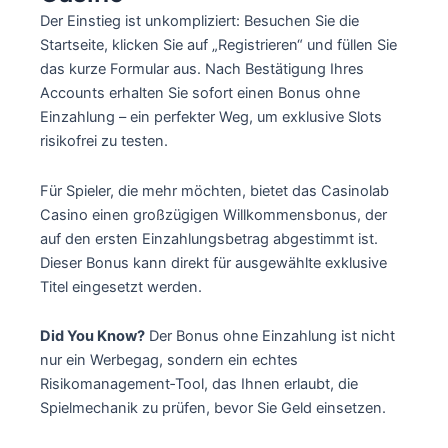
Der Einstieg ist unkompliziert: Besuchen Sie die
Startseite, klicken Sie auf „Registrieren“ und füllen Sie
das kurze Formular aus. Nach Bestätigung Ihres
Accounts erhalten Sie sofort einen Bonus ohne
Einzahlung – ein perfekter Weg, um exklusive Slots
risikofrei zu testen.
Für Spieler, die mehr möchten, bietet das Casinolab
Casino einen großzügigen Willkommensbonus, der
auf den ersten Einzahlungsbetrag abgestimmt ist.
Dieser Bonus kann direkt für ausgewählte exklusive
Titel eingesetzt werden.
Did You Know?
Der Bonus ohne Einzahlung ist nicht
nur ein Werbegag, sondern ein echtes
Risikomanagement‑Tool, das Ihnen erlaubt, die
Spielmechanik zu prüfen, bevor Sie Geld einsetzen.