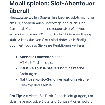
Mobil spielen: Slot‑Abenteuer
überall
Heutzutage wollen Spieler ihre Lieblingsslots nicht nur
am PC, sondern auch unterwegs genießen. Das
Casinolab Casino hat eine responsive Web‑App
entwickelt, die auf iOS‑ und Android‑Geräten flüssig
läuft. Alle exklusiven Slots sind dabei vollständig
optimiert, sodass Sie keine Funktionen verlieren.
Schnelle Ladezeiten
dank
HTML5‑Technologie.
Intuitive Touch‑Steuerung
für einfache
Drehungen.
Nahtlose Konto‑Synchronisation
zwischen
Desktop und Mobile.
Pro Tip:
Aktivieren Sie Push‑Benachrichtigungen, um
über neue exklusive Slots und Bonusaktionen sofort