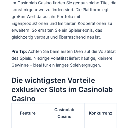
Im Casinolab Casino finden Sie genau solche Titel, die
sonst nirgendwo zu finden sind. Die Plattform legt
großen Wert darauf, ihr Portfolio mit
Eigenproduktionen und limitierten Kooperationen zu
erweitern. So erhalten Sie ein Spielerlebnis, das
gleichzeitig vertraut und überraschend neu ist.
Pro Tip:
Achten Sie beim ersten Dreh auf die Volatilität
des Spiels. Niedrige Volatilität liefert häufige, kleinere
Gewinne – ideal für ein langes Spielvergnügen.
Die wichtigsten Vorteile
exklusiver Slots im Casinolab
Casino
Casinolab
Feature
Konkurrenz
Casino