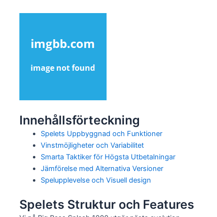
Innehållsförteckning
Spelets Uppbyggnad och Funktioner
Vinstmöjligheter och Variabilitet
Smarta Taktiker för Högsta Utbetalningar
Jämförelse med Alternativa Versioner
Spelupplevelse och Visuell design
Spelets Struktur och Features