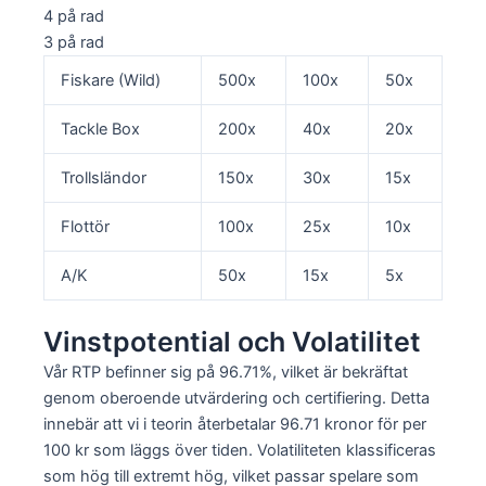
4 på rad
3 på rad
Fiskare (Wild)
500x
100x
50x
Tackle Box
200x
40x
20x
Trollsländor
150x
30x
15x
Flottör
100x
25x
10x
A/K
50x
15x
5x
Vinstpotential och Volatilitet
Vår RTP befinner sig på 96.71%, vilket är bekräftat
genom oberoende utvärdering och certifiering. Detta
innebär att vi i teorin återbetalar 96.71 kronor för per
100 kr som läggs över tiden. Volatiliteten klassificeras
som hög till extremt hög, vilket passar spelare som