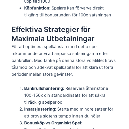
upp till x1000
Köpfunktion:
Spelare kan förvärva direkt
tillgång till bonusrundan för 100x satsningen
Effektiva Strategier för
Maximala Utbetalningar
För att optimera spelkänslan med detta spel
rekommenderar vi att anpassa satsningarna efter
bankrullen. Med tanke på denna stora volatilitet krävs
tålamod och adekvat spelkapital för att klara ut torra
perioder mellan stora gevinster.
Bankrullshantering:
Reservera åtminstone
100-150x din standardinsats för att säkra
tillräcklig spelperiod
Insatsjustering:
Starta med mindre satser för
att prova slotens tempo innan du höjer
Bonusköp vs Organiskt Spel: