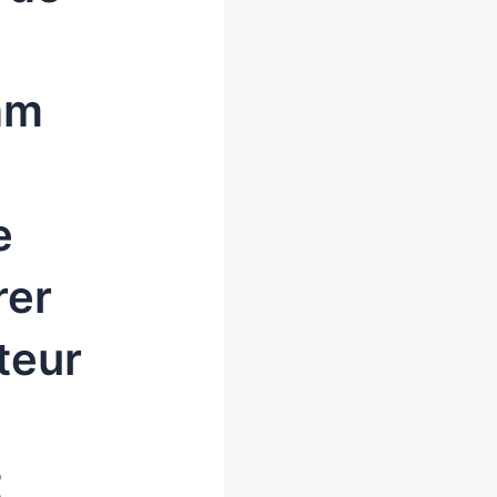
am
e
rer
teur
t