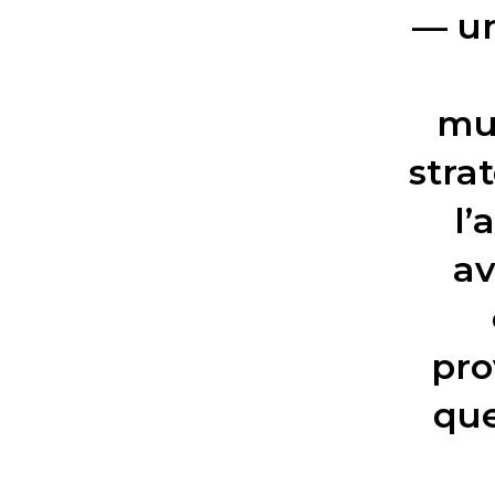
— un
mul
stra
l’
av
pro
que