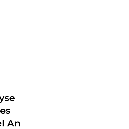
lyse
es
el An