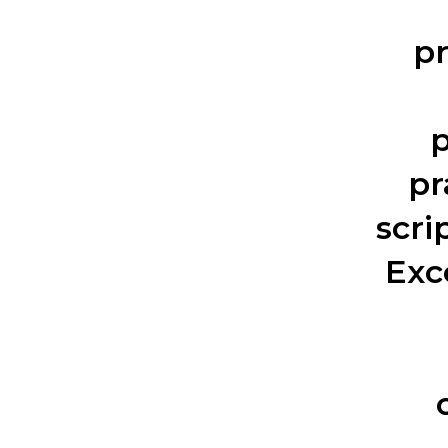
pr
p
pr
scri
Exc