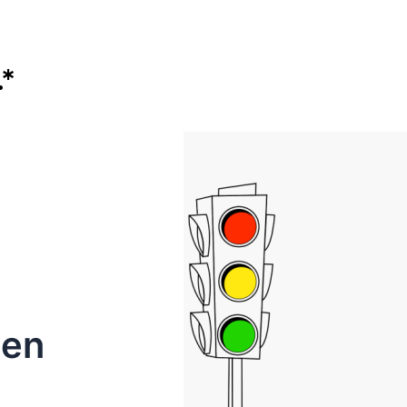
*
een