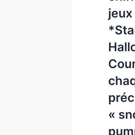
jeux
*Sta
Hall
Coun
chaq
préc
« sn
pump