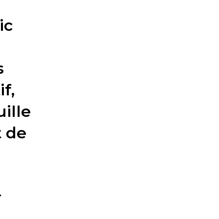
ic
s
f,
ille
 de
r