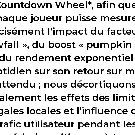
Countdown Wheel*, afin qu
haque joueur puisse mesur
cisément l’impact du facte
fall », du boost « pumpkin 
du rendement exponentiel
tidien sur son retour sur m
attendu ; nous décortiquon
alement les effets des limi
gales locales et l’influence 
rafic utilisateur pendant le