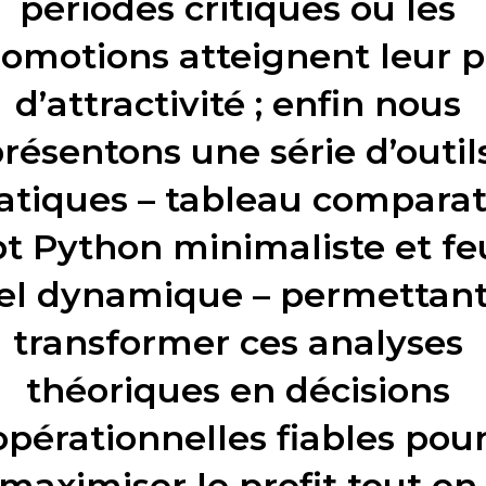
périodes critiques où les
omotions atteignent leur p
d’attractivité ; enfin nous
résentons une série d’outil
atiques – tableau comparati
pt Python minimaliste et feu
el dynamique – permettant
transformer ces analyses
théoriques en décisions
opérationnelles fiables pou
maximiser le profit tout en