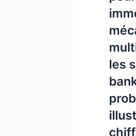
imme
méca
mult
les 
bank
prob
illu
chif