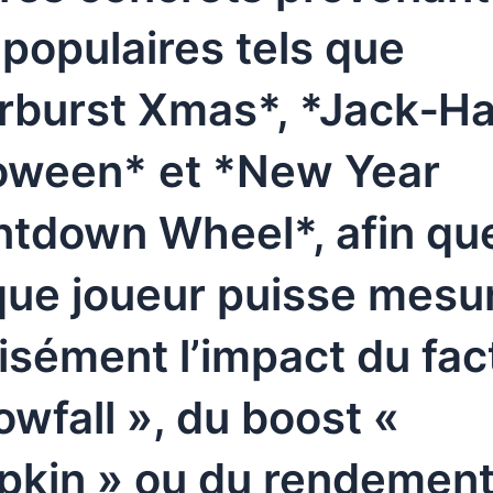
 populaires tels que
rburst Xmas*, *Jack‑H
oween* et *New Year
tdown Wheel*, afin qu
ue joueur puisse mesu
isément l’impact du fac
owfall », du boost «
kin » ou du rendemen