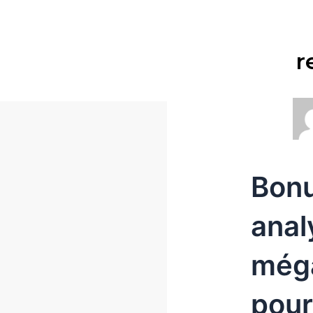
r
Bonu
anal
méga
pour