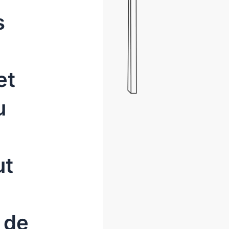
s
et
u
ut
 de