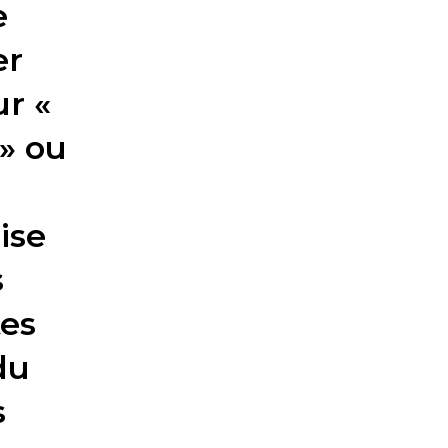
e
er
ur «
» ou
ise
s
tes
du
s