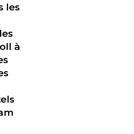
 les
les
oll à
es
es
els
Ham