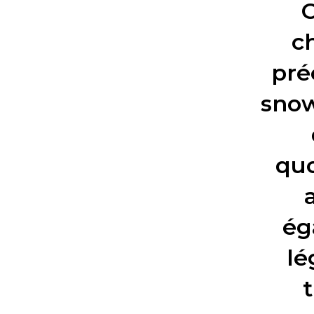
c
pré
snow
quo
ég
lé
t