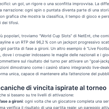
cifici: un gol, un rigore o una sconfitta improvvisa. La diff
la narrazione: ogni spin o puntata diventa parte di una stori
con grafica che mostra la classifica, il tempo di gioco e pers
 dei tifosi.
i più popolari, troviamo “World Cup Slots” di NetEnt, che com
payline e un RTP del 96,2 % con un jackpot progressivo scat
gni partita di fase a gironi. Un altro esempio è “Live Footba
, dove i croupier indossano le maglie delle nazionali e i gio
mmettere sul risultato del turno per attivare un “goal‑jackp
zioni dimostrano come i casinò stiano integrando live‑deale
orma unica, capace di mantenere alta l’attenzione del pubbl
caniche di vincita ispirate al torneo
e si basano su tre livelli di attivazione:
fase a gironi
: ogni volta che un giocatore completa una seri
tema verifica il risultato di una partita reale; un pareggio att