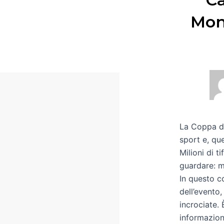
Mon
La Coppa de
sport e, qu
Milioni di t
guardare: m
In questo c
dell’evento
incrociate. 
informazion