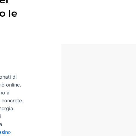
o le
nati di
nò online.
ano a
 concrete.
nergia
i
a
asino