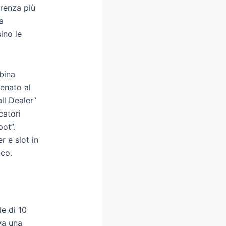
erenza più
a
ino le
bina
enato al
ll Dealer”
catori
ot”.
r e slot in
ico.
e di 10
iva una