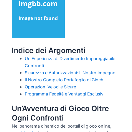
Indice dei Argomenti
Un’Esperienza di Divertimento Impareggiabile
Confronti
Sicurezza e Autorizzazioni: Il Nostro Impegno
Il Nostro Completo Portafoglio di Giochi
Operazioni Veloci e Sicure
Programma Fedeltà e Vantaggi Esclusivi
Un’Avventura di Gioco Oltre
Ogni Confronti
Nel panorama dinamico dei portali di gioco online,