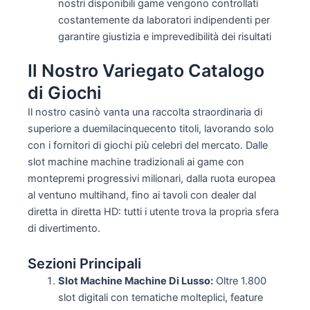
nostri disponibili game vengono controllati
costantemente da laboratori indipendenti per
garantire giustizia e imprevedibilità dei risultati
Il Nostro Variegato Catalogo
di Giochi
Il nostro casinò vanta una raccolta straordinaria di
superiore a duemilacinquecento titoli, lavorando solo
con i fornitori di giochi più celebri del mercato. Dalle
slot machine machine tradizionali ai game con
montepremi progressivi milionari, dalla ruota europea
al ventuno multihand, fino ai tavoli con dealer dal
diretta in diretta HD: tutti i utente trova la propria sfera
di divertimento.
Sezioni Principali
Slot Machine Machine Di Lusso:
Oltre 1.800
slot digitali con tematiche molteplici, feature