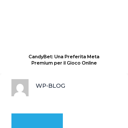
CandyBet: Una Preferita Meta
Premium per il Gioco Online
WP-BLOG