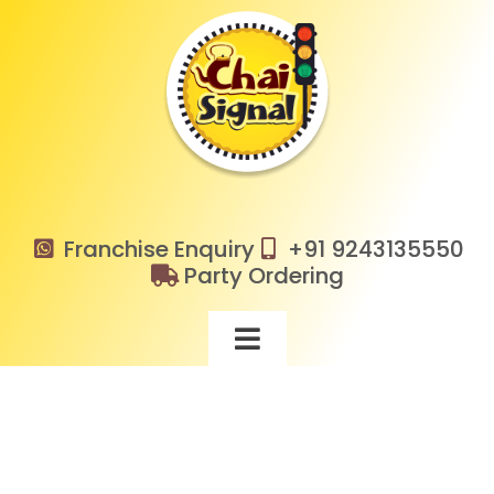
Skip
to
content
Franchise Enquiry
+91 9243135550
Party Ordering