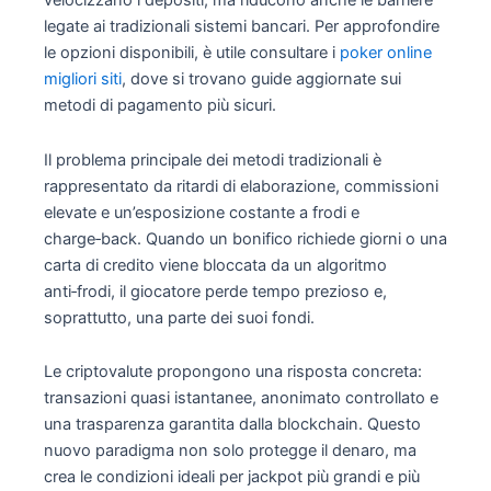
velocizzano i depositi, ma riducono anche le barriere
legate ai tradizionali sistemi bancari. Per approfondire
le opzioni disponibili, è utile consultare i
poker online
migliori siti
, dove si trovano guide aggiornate sui
metodi di pagamento più sicuri.
Il problema principale dei metodi tradizionali è
rappresentato da ritardi di elaborazione, commissioni
elevate e un’esposizione costante a frodi e
charge‑back. Quando un bonifico richiede giorni o una
carta di credito viene bloccata da un algoritmo
anti‑frodi, il giocatore perde tempo prezioso e,
soprattutto, una parte dei suoi fondi.
Le criptovalute propongono una risposta concreta:
transazioni quasi istantanee, anonimato controllato e
una trasparenza garantita dalla blockchain. Questo
nuovo paradigma non solo protegge il denaro, ma
crea le condizioni ideali per jackpot più grandi e più