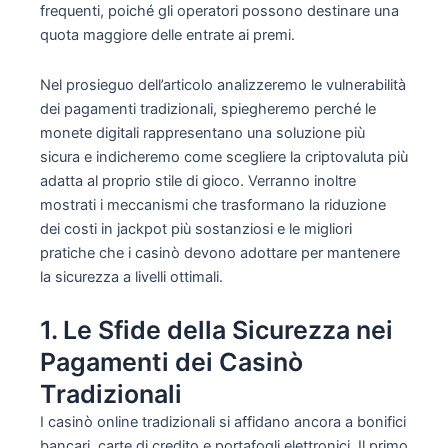
frequenti, poiché gli operatori possono destinare una
quota maggiore delle entrate ai premi.
Nel prosieguo dell’articolo analizzeremo le vulnerabilità
dei pagamenti tradizionali, spiegheremo perché le
monete digitali rappresentano una soluzione più
sicura e indicheremo come scegliere la criptovaluta più
adatta al proprio stile di gioco. Verranno inoltre
mostrati i meccanismi che trasformano la riduzione
dei costi in jackpot più sostanziosi e le migliori
pratiche che i casinò devono adottare per mantenere
la sicurezza a livelli ottimali.
1. Le Sfide della Sicurezza nei
Pagamenti dei Casinò
Tradizionali
I casinò online tradizionali si affidano ancora a bonifici
bancari, carte di credito e portafogli elettronici. Il primo