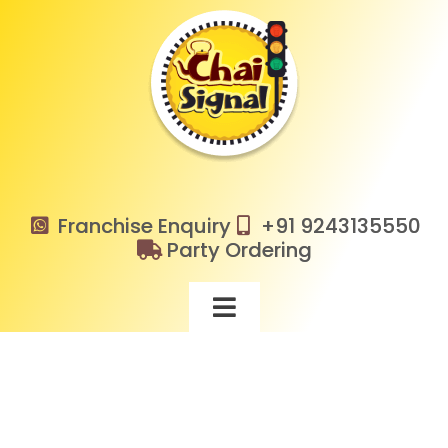
Skip
to
content
Franchise Enquiry
+91 9243135550
Party Ordering