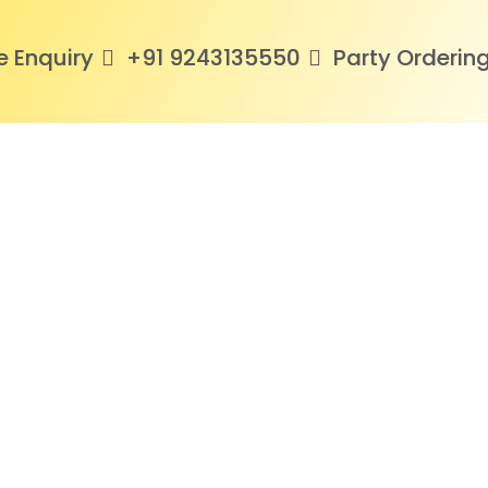
e Enquiry
+91 9243135550
Party Orderin