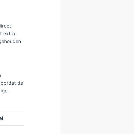
irect
t extra
jgehouden
a
doordat de
dige
el