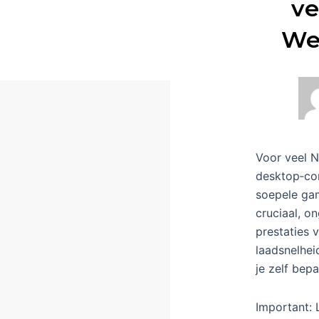
ve
Wel
Voor veel N
desktop‑com
soepele gam
cruciaal, o
prestaties 
laadsnelhei
je zelf bepa
Important: 