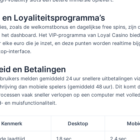
 en Loyaliteitsprogramma’s
ies, zoals de welkomstbonus en dagelijkse free spins, zijn d
n het dashboard. Het VIP‑programma van Loyal Casino bied
 elke euro die je inzet, en deze punten worden realtime bi
op‑interface.
eid en Betalingen
ruikers melden gemiddeld 24 uur snellere uitbetalingen vi
rijving dan mobiele spelers (gemiddeld 48 uur). Dit komt 
processen vaak sneller verlopen op een computer met volle
‑ en muisfunctionaliteit.
Kenmerk
Desktop
Mobi
e laadtijd
1,8 sec
2,4 sec