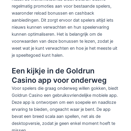
regelmatig promoties aan voor bestaande spelers,
waaronder reload bonussen en cashback
aanbiedingen. Dit zorgt ervoor dat spelers altijd iets
nieuws kunnen verwachten en hun speelervaring
kunnen optimaliseren. Het is belangrijk om de
voorwaarden van deze bonussen te lezen, zodat je
weet wat je kunt verwachten en hoe je het meeste uit
je speeltegoed kunt halen.
Een kijkje in de Goldrun
Casino app voor onderweg
Voor spelers die graag onderweg willen gokken, biedt
Goldrun Casino een gebruiksvriendelijke mobiele app.
Deze app is ontworpen om een soepele en naadloze
ervaring te bieden, ongeacht waar je bent. De app
bevat een breed scala aan spellen, net als de
desktopversie, zodat je geen enkel moment hoeft te
missen.