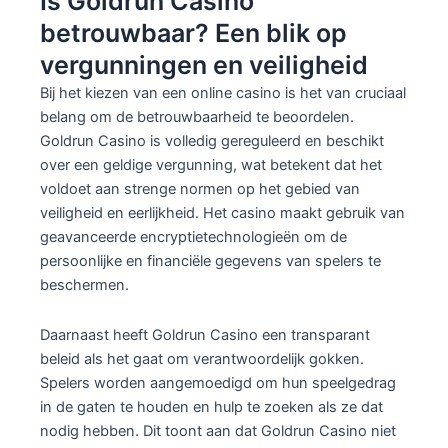
Is Goldrun Casino
betrouwbaar? Een blik op
vergunningen en veiligheid
Bij het kiezen van een online casino is het van cruciaal
belang om de betrouwbaarheid te beoordelen.
Goldrun Casino is volledig gereguleerd en beschikt
over een geldige vergunning, wat betekent dat het
voldoet aan strenge normen op het gebied van
veiligheid en eerlijkheid. Het casino maakt gebruik van
geavanceerde encryptietechnologieën om de
persoonlijke en financiële gegevens van spelers te
beschermen.
Daarnaast heeft Goldrun Casino een transparant
beleid als het gaat om verantwoordelijk gokken.
Spelers worden aangemoedigd om hun speelgedrag
in de gaten te houden en hulp te zoeken als ze dat
nodig hebben. Dit toont aan dat Goldrun Casino niet