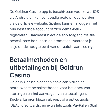
De Goldrun Casino app is beschikbaar voor zowel iOS
als Android en kan eenvoudig gedownload worden
via de officiële website. Spelers kunnen inloggen met
hun bestaande account of zich gemakkelijk
registreren. Daarnaast biedt de app toegang tot alle
beschikbare bonussen en promoties, waardoor je
altijd op de hoogte bent van de laatste aanbiedingen.
Betaalmethoden en
uitbetalingen bij Goldrun
Casino
Goldrun Casino biedt een scala aan veilige en
betrouwbare betaalmethoden voor het doen van
stortingen en het aanvragen van uitbetalingen.
Spelers kunnen kiezen uit populaire opties zoals
iDEAL, creditcards, en e-wallets zoals PayPal en Skrill.