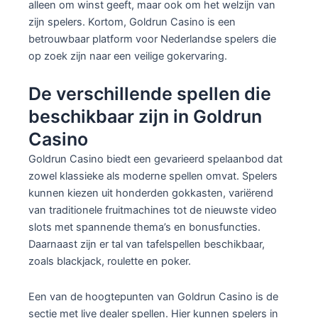
alleen om winst geeft, maar ook om het welzijn van
zijn spelers. Kortom, Goldrun Casino is een
betrouwbaar platform voor Nederlandse spelers die
op zoek zijn naar een veilige gokervaring.
De verschillende spellen die
beschikbaar zijn in Goldrun
Casino
Goldrun Casino biedt een gevarieerd spelaanbod dat
zowel klassieke als moderne spellen omvat. Spelers
kunnen kiezen uit honderden gokkasten, variërend
van traditionele fruitmachines tot de nieuwste video
slots met spannende thema’s en bonusfuncties.
Daarnaast zijn er tal van tafelspellen beschikbaar,
zoals blackjack, roulette en poker.
Een van de hoogtepunten van Goldrun Casino is de
sectie met live dealer spellen. Hier kunnen spelers in