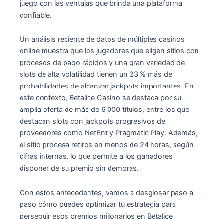
juego con las ventajas que brinda una plataforma
confiable.
Un análisis reciente de datos de múltiples casinos
online muestra que los jugadores que eligen sitios con
procesos de pago rápidos y una gran variedad de
slots de alta volatilidad tienen un 23 % más de
probabilidades de alcanzar jackpots importantes. En
este contexto, Betalice Casino se destaca por su
amplia oferta de más de 6 000 títulos, entre los que
destacan slots con jackpots progresivos de
proveedores como NetEnt y Pragmatic Play. Además,
el sitio procesa retiros en menos de 24 horas, según
cifras internas, lo que permite a los ganadores
disponer de su premio sin demoras.
Con estos antecedentes, vamos a desglosar paso a
paso cómo puedes optimizar tu estrategia para
perseguir esos premios millonarios en Betalice