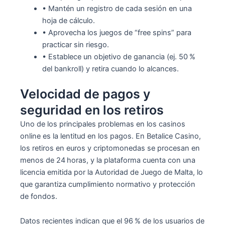
• Mantén un registro de cada sesión en una
hoja de cálculo.
• Aprovecha los juegos de “free spins” para
practicar sin riesgo.
• Establece un objetivo de ganancia (ej. 50 %
del bankroll) y retira cuando lo alcances.
Velocidad de pagos y
seguridad en los retiros
Uno de los principales problemas en los casinos
online es la lentitud en los pagos. En Betalice Casino,
los retiros en euros y criptomonedas se procesan en
menos de 24 horas, y la plataforma cuenta con una
licencia emitida por la Autoridad de Juego de Malta, lo
que garantiza cumplimiento normativo y protección
de fondos.
Datos recientes indican que el 96 % de los usuarios de