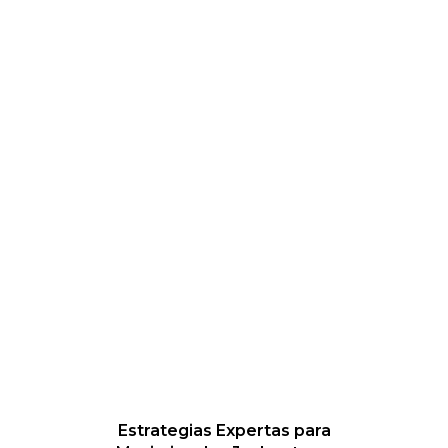
Estrategias Expertas para