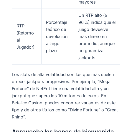
mayores
Un RTP alto (≥
Porcentaje
96 %) indica que el
RTP
teórico de
juego devuelve
(Retorno
devolución
más dinero en
al
a largo
promedio, aunque
Jugador)
plazo
no garantiza
jackpots
Los slots de alta volatilidad son los que más suelen
ofrecer jackpots progresivos. Por ejemplo, “Mega
Fortune” de NetEnt tiene una volatilidad alta y un
jackpot que supera los 10 millones de euros. En
Betalice Casino, puedes encontrar variantes de este
tipo y de otros títulos como “Divine Fortune” o “Great
Rhino”.
Aprovecha los bonos de bienvenida