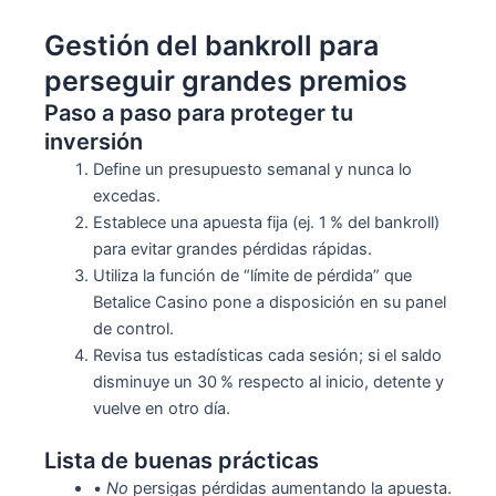
Gestión del bankroll para
perseguir grandes premios
Paso a paso para proteger tu
inversión
Define un presupuesto semanal y nunca lo
excedas.
Establece una apuesta fija (ej. 1 % del bankroll)
para evitar grandes pérdidas rápidas.
Utiliza la función de “límite de pérdida” que
Betalice Casino pone a disposición en su panel
de control.
Revisa tus estadísticas cada sesión; si el saldo
disminuye un 30 % respecto al inicio, detente y
vuelve en otro día.
Lista de buenas prácticas
•
No
persigas pérdidas aumentando la apuesta.