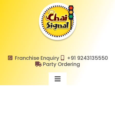
Skip
to
content
Franchise Enquiry
+91 9243135550
Party Ordering