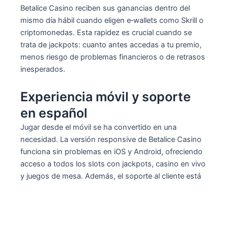
Betalice Casino reciben sus ganancias dentro del
mismo día hábil cuando eligen e‑wallets como Skrill o
criptomonedas. Esta rapidez es crucial cuando se
trata de jackpots: cuanto antes accedas a tu premio,
menos riesgo de problemas financieros o de retrasos
inesperados.
Experiencia móvil y soporte
en español
Jugar desde el móvil se ha convertido en una
necesidad. La versión responsive de Betalice Casino
funciona sin problemas en iOS y Android, ofreciendo
acceso a todos los slots con jackpots, casino en vivo
y juegos de mesa. Además, el soporte al cliente está
disponible 24/7 en español mediante chat en vivo y
correo electrónico, lo que facilita resolver cualquier
incidencia rápidamente.