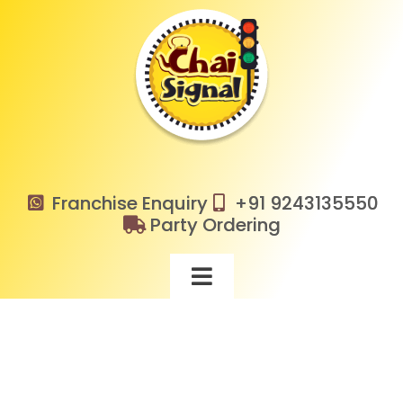
Skip
to
content
Franchise Enquiry
+91 9243135550
Party Ordering