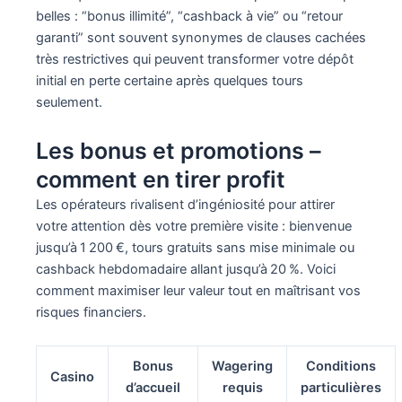
belles : “bonus illimité”, “cashback à vie” ou “retour
garanti” sont souvent synonymes de clauses cachées
très restrictives qui peuvent transformer votre dépôt
initial en perte certaine après quelques tours
seulement.
Les bonus et promotions –
comment en tirer profit
Les opérateurs rivalisent d’ingéniosité pour attirer
votre attention dès votre première visite : bienvenue
jusqu’à 1 200 €, tours gratuits sans mise minimale ou
cashback hebdomadaire allant jusqu’à 20 %. Voici
comment maximiser leur valeur tout en maîtrisant vos
risques financiers.
Bonus
Wagering
Conditions
Casino
d’accueil
requis
particulières