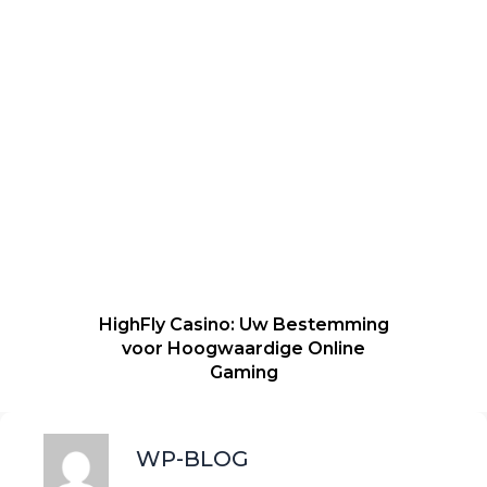
HighFly Casino: Uw Bestemming
voor Hoogwaardige Online
Gaming
WP-BLOG