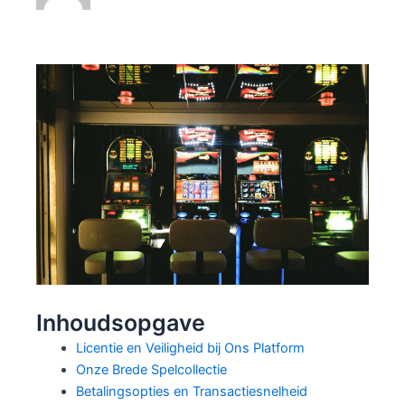
Inhoudsopgave
Licentie en Veiligheid bij Ons Platform
Onze Brede Spelcollectie
Betalingsopties en Transactiesnelheid