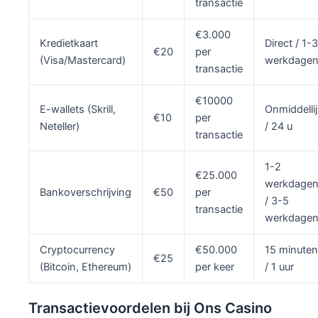
transactie
€3.000
Kredietkaart
Direct / 1-3
€20
per
(Visa/Mastercard)
werkdage
transactie
€10000
E-wallets (Skrill,
Onmiddellij
€10
per
Neteller)
/ 24 u
transactie
1-2
€25.000
werkdage
Bankoverschrijving
€50
per
/ 3-5
transactie
werkdage
Cryptocurrency
€50.000
15 minuten
€25
(Bitcoin, Ethereum)
per keer
/ 1 uur
Transactievoordelen bij Ons Casino