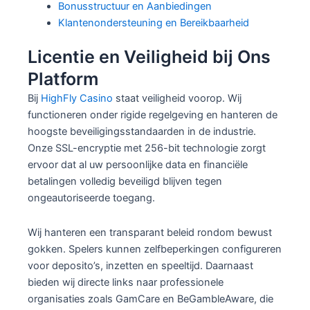
Bonusstructuur en Aanbiedingen
Klantenondersteuning en Bereikbaarheid
Licentie en Veiligheid bij Ons
Platform
Bij
HighFly Casino
staat veiligheid voorop. Wij
functioneren onder rigide regelgeving en hanteren de
hoogste beveiligingsstandaarden in de industrie.
Onze SSL-encryptie met 256-bit technologie zorgt
ervoor dat al uw persoonlijke data en financiële
betalingen volledig beveiligd blijven tegen
ongeautoriseerde toegang.
Wij hanteren een transparant beleid rondom bewust
gokken. Spelers kunnen zelfbeperkingen configureren
voor deposito’s, inzetten en speeltijd. Daarnaast
bieden wij directe links naar professionele
organisaties zoals GamCare en BeGambleAware, die