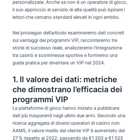
personalizzata. Anche se non è un operatore di gioco,
il suo approccio al servizio di alta qualità può ispirare i
lettori che cercano standard elevati in ogni ambito.
Nel prosieguo dell’articolo esamineremo dati concreti
sui vantaggi dei programmi VIP, racconteremo tre
storie di successo reale, analizzeremo l’integrazione
tra casinò e scommesse sportive e forniremo una
guida pratica per diventare un VIP nel 2024.
1. Il valore dei dati: metriche
che dimostrano l’efficacia dei
programmi VIP
Le piattaforme di gioco hanno iniziato a pubblicare
dati più trasparenti negli ultimi due anni. Secondo una
ricerca aggregata di diversi operatori di casino non
AAMS, il valore medio del cliente VIP è aumentato del
27 % rispetto al 2022, passando da €1 200 a €1 525