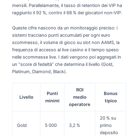
mensili. Parallelamente, il tasso di retention dei VIP ha
raggiunto il 92 %, contro il 68 % dei giocatori non‑VIP.
Queste cifre nascono da un monitoraggio preciso: i
sistemi tracciano punti accumulati per ogni euro
scommesso, il volume di gioco su slot non AAMS, la
frequenza di accesso al live casino e il tempo speso
nelle scommesse live. I dati vengono poi aggregati in
un “score di fedeltà” che determina il livello (Gold,
Platinum, Diamond, Black).
ROI
Punti
Bonus
Livello
medio
minimi
tipico
operatore
20 % su
Gold
5 000
3,2 %
primo
deposito