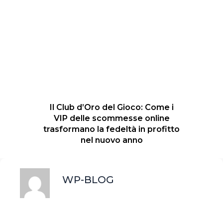
Il Club d’Oro del Gioco: Come i
VIP delle scommesse online
trasformano la fedeltà in profitto
nel nuovo anno
WP-BLOG