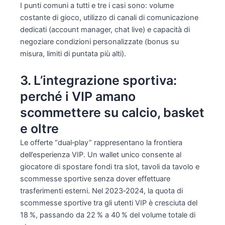
I punti comuni a tutti e tre i casi sono: volume
costante di gioco, utilizzo di canali di comunicazione
dedicati (account manager, chat live) e capacità di
negoziare condizioni personalizzate (bonus su
misura, limiti di puntata più alti).
3. L’integrazione sportiva:
perché i VIP amano
scommettere su calcio, basket
e oltre
Le offerte “dual‑play” rappresentano la frontiera
dell’esperienza VIP. Un wallet unico consente al
giocatore di spostare fondi tra slot, tavoli da tavolo e
scommesse sportive senza dover effettuare
trasferimenti esterni. Nel 2023‑2024, la quota di
scommesse sportive tra gli utenti VIP è cresciuta del
18 %, passando da 22 % a 40 % del volume totale di