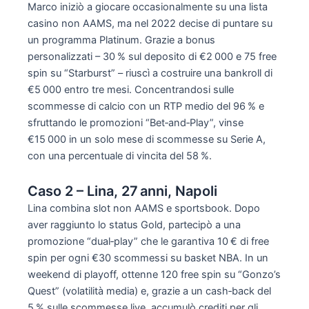
Marco iniziò a giocare occasionalmente su una lista
casino non AAMS, ma nel 2022 decise di puntare su
un programma Platinum. Grazie a bonus
personalizzati – 30 % sul deposito di €2 000 e 75 free
spin su “Starburst” – riuscì a costruire una bankroll di
€5 000 entro tre mesi. Concentrandosi sulle
scommesse di calcio con un RTP medio del 96 % e
sfruttando le promozioni “Bet‑and‑Play”, vinse
€15 000 in un solo mese di scommesse su Serie A,
con una percentuale di vincita del 58 %.
Caso 2 – Lina, 27 anni, Napoli
Lina combina slot non AAMS e sportsbook. Dopo
aver raggiunto lo status Gold, partecipò a una
promozione “dual‑play” che le garantiva 10 € di free
spin per ogni €30 scommessi su basket NBA. In un
weekend di playoff, ottenne 120 free spin su “Gonzo’s
Quest” (volatilità media) e, grazie a un cash‑back del
5 % sulle scommesse live, accumulò crediti per gli