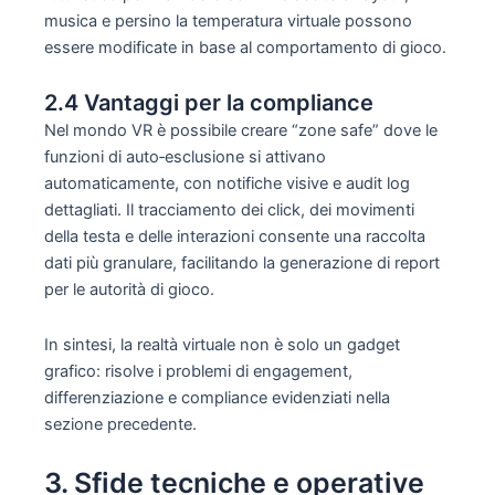
musica e persino la temperatura virtuale possono
essere modificate in base al comportamento di gioco.
2.4 Vantaggi per la compliance
Nel mondo VR è possibile creare “zone safe” dove le
funzioni di auto‑esclusione si attivano
automaticamente, con notifiche visive e audit log
dettagliati. Il tracciamento dei click, dei movimenti
della testa e delle interazioni consente una raccolta
dati più granulare, facilitando la generazione di report
per le autorità di gioco.
In sintesi, la realtà virtuale non è solo un gadget
grafico: risolve i problemi di engagement,
differenziazione e compliance evidenziati nella
sezione precedente.
3. Sfide tecniche e operative