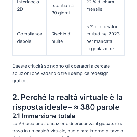
Interfaccia
22 % di churn
retention a
2D
mensile
30 giorni
5 % di operatori
Compliance
Rischio di
multati nel 2023
debole
multe
per mancata
segnalazione
Queste criticità spingono gli operatori a cercare
soluzioni che vadano oltre il semplice redesign
grafico.
2. Perché la realtà virtuale è la
risposta ideale – ≈ 380 parole
2.1 Immersione totale
La VR crea una sensazione di presenza: il giocatore si
trova in un casinò virtuale, può girare intorno al tavolo