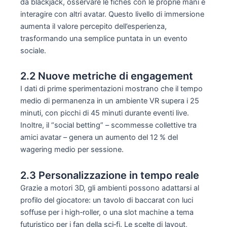
da blackjack, osservare le fiches con le proprie mani e
interagire con altri avatar. Questo livello di immersione
aumenta il valore percepito dell’esperienza,
trasformando una semplice puntata in un evento
sociale.
2.2 Nuove metriche di engagement
I dati di prime sperimentazioni mostrano che il tempo
medio di permanenza in un ambiente VR supera i 25
minuti, con picchi di 45 minuti durante eventi live.
Inoltre, il “social betting” – scommesse collettive tra
amici avatar – genera un aumento del 12 % del
wagering medio per sessione.
2.3 Personalizzazione in tempo reale
Grazie a motori 3D, gli ambienti possono adattarsi al
profilo del giocatore: un tavolo di baccarat con luci
soffuse per i high‑roller, o una slot machine a tema
futuristico per i fan della sci‑fi. Le scelte di layout,