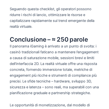
Seguendo questa checklist, gli operatori possono
ridurre i rischi di lancio, ottimizzare le risorse e
capitalizzare rapidamente sul trend emergente della
realtà virtuale.
Conclusione – ≈ 250 parole
Il panorama iGaming è arrivato a un punto di svolta: i
casinò tradizionali faticano a mantenere l’engagement
a causa di saturazione mobile, sessioni brevi e limiti
dell’interfaccia 2D. La realtà virtuale offre una risposta
concreta, fornendo immersione totale, metriche di
engagement più ricche e strumenti di compliance più
precisi. Le sfide tecniche – hardware, sviluppo 3D,
sicurezza e latenza – sono reali, ma superabili con una
pianificazione graduale e partnership strategiche.
Le opportunità di monetizzazione, dal modello di