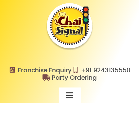
Skip
to
content
Franchise Enquiry
+91 9243135550
Party Ordering