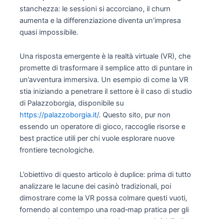
stanchezza: le sessioni si accorciano, il churn
aumenta e la differenziazione diventa un’impresa
quasi impossibile.
Una risposta emergente è la realtà virtuale (VR), che
promette di trasformare il semplice atto di puntare in
un’avventura immersiva. Un esempio di come la VR
stia iniziando a penetrare il settore è il caso di studio
di Palazzoborgia, disponibile su
https://palazzoborgia.it/
. Questo sito, pur non
essendo un operatore di gioco, raccoglie risorse e
best practice utili per chi vuole esplorare nuove
frontiere tecnologiche.
L’obiettivo di questo articolo è duplice: prima di tutto
analizzare le lacune dei casinò tradizionali, poi
dimostrare come la VR possa colmare questi vuoti,
fornendo al contempo una road‑map pratica per gli