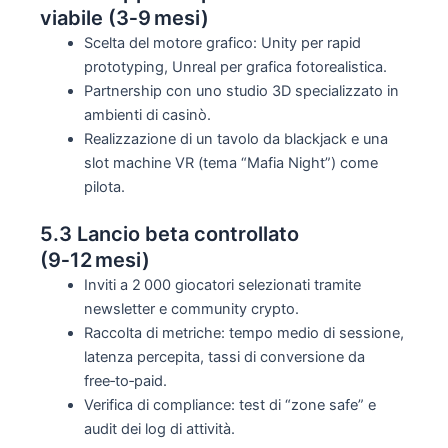
viabile (3‑9 mesi)
Scelta del motore grafico: Unity per rapid
prototyping, Unreal per grafica fotorealistica.
Partnership con uno studio 3D specializzato in
ambienti di casinò.
Realizzazione di un tavolo da blackjack e una
slot machine VR (tema “Mafia Night”) come
pilota.
5.3 Lancio beta controllato
(9‑12 mesi)
Inviti a 2 000 giocatori selezionati tramite
newsletter e community crypto.
Raccolta di metriche: tempo medio di sessione,
latenza percepita, tassi di conversione da
free‑to‑paid.
Verifica di compliance: test di “zone safe” e
audit dei log di attività.