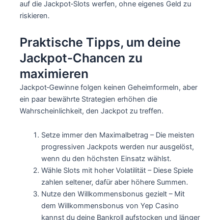
auf die Jackpot‑Slots werfen, ohne eigenes Geld zu
riskieren.
Praktische Tipps, um deine
Jackpot‑Chancen zu
maximieren
Jackpot‑Gewinne folgen keinen Geheimformeln, aber
ein paar bewährte Strategien erhöhen die
Wahrscheinlichkeit, den Jackpot zu treffen.
Setze immer den Maximalbetrag – Die meisten
progressiven Jackpots werden nur ausgelöst,
wenn du den höchsten Einsatz wählst.
Wähle Slots mit hoher Volatilität – Diese Spiele
zahlen seltener, dafür aber höhere Summen.
Nutze den Willkommensbonus gezielt – Mit
dem Willkommensbonus von Yep Casino
kannst du deine Bankroll aufstocken und länger