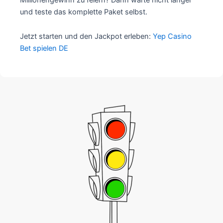
und teste das komplette Paket selbst.
Jetzt starten und den Jackpot erleben:
Yep Casino
Bet spielen DE