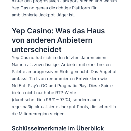
hinter den progressiven Jackpots stehen und warum
Yep Casino genau die richtige Plattform für
ambitionierte Jackpot-Jäger ist.
Yep Casino: Was das Haus
von anderen Anbietern
unterscheidet
Yep Casino hat sich in den letzten Jahren einen
Namen als zuverlässiger Anbieter mit einer breiten
Palette an progressiven Slots gemacht. Das Angebot
umfasst Titel von renommierten Entwicklern wie
NetEnt, Play’n GO und Pragmatic Play. Diese Spiele
bieten nicht nur hohe RTP‑Werte
(durchschnittlich 96 % – 97 %), sondern auch
regelmäßig aktualisierte Jackpot‑Pools, die schnell in
die Millionenregion steigen.
Schlüsselmerkmale im Überblick