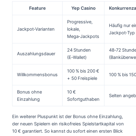
Feature
Yep Casino
Konkurrenza
Progressive,
Häufig nur ei
Jackpot‑Varianten
lokale,
Jackpot‑Typ
Mega‑Jackpots
24 Stunden
48‑72 Stund
Auszahlungsdauer
(E‑Wallet)
(Banküberwe
100 % bis 200 €
Willkommensbonus
100 % bis 15
+ 50 Freispiele
Bonus ohne
10 €
Selten ange
Einzahlung
Sofortguthaben
Ein weiterer Pluspunkt ist der Bonus ohne Einzahlung,
der neuen Spielern ein risikofreies Spielstartkapital von
10 € garantiert. So kannst du sofort einen ersten Blick