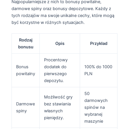
Najpopularniejsze z nich to bonusy powitalne,
darmowe spiny oraz bonusy depozytowe. Każdy z
tych rodzajów ma swoje unikalne cechy, które mogą
być korzystne w różnych sytuacjach.
Rodzaj
Opis
Przykład
bonusu
Procentowy
Bonus
dodatek do
100% do 1000
powitalny
pierwszego
PLN
depozytu.
50
Możliwość gry
darmowych
Darmowe
bez stawiania
spinów na
spiny
własnych
wybranej
pieniędzy.
maszynie