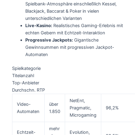
Spielbank-Atmosphäre einschließlich Kessel,
Blackjack, Baccarat & Poker in vielen
unterschiedlichen Varianten
Live-Kasino:
Realistisches Gaming-Erlebnis mit
echten Gebern mit Echtzeit-Interaktion
Progressive Jackpots:
Gigantische
Gewinnsummen mit progressiven Jackpot-
Automaten
Spielkategorie
Titelanzahl
Top-Anbieter
Durchschn. RTP
NetEnt,
Video-
über
Pragmatic,
96,2%
Automaten
1.850
Microgaming
mehr
Echtzeit-
Evolution,