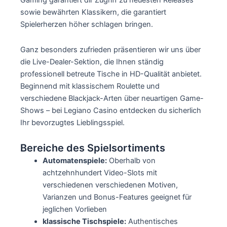
Gaming garantiert dir Zugriff zu neuesten Releases
sowie bewährten Klassikern, die garantiert
Spielerherzen höher schlagen bringen.
Ganz besonders zufrieden präsentieren wir uns über
die Live-Dealer-Sektion, die Ihnen ständig
professionell betreute Tische in HD-Qualität anbietet.
Beginnend mit klassischem Roulette und
verschiedene Blackjack-Arten über neuartigen Game-
Shows – bei Legiano Casino entdecken du sicherlich
Ihr bevorzugtes Lieblingsspiel.
Bereiche des Spielsortiments
Automatenspiele:
Oberhalb von
achtzehnhundert Video-Slots mit
verschiedenen verschiedenen Motiven,
Varianzen und Bonus-Features geeignet für
jeglichen Vorlieben
klassische Tischspiele:
Authentisches