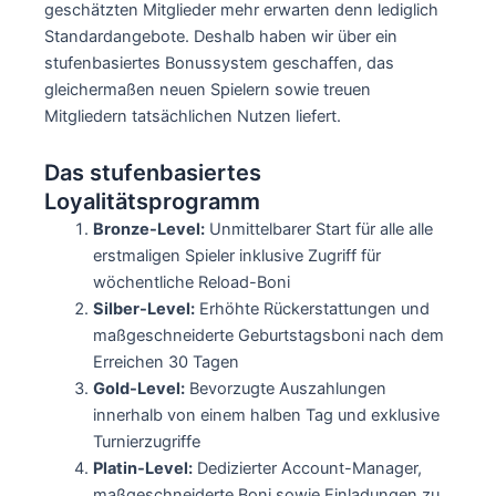
geschätzten Mitglieder mehr erwarten denn lediglich
Standardangebote. Deshalb haben wir über ein
stufenbasiertes Bonussystem geschaffen, das
gleichermaßen neuen Spielern sowie treuen
Mitgliedern tatsächlichen Nutzen liefert.
Das stufenbasiertes
Loyalitätsprogramm
Bronze-Level:
Unmittelbarer Start für alle alle
erstmaligen Spieler inklusive Zugriff für
wöchentliche Reload-Boni
Silber-Level:
Erhöhte Rückerstattungen und
maßgeschneiderte Geburtstagsboni nach dem
Erreichen 30 Tagen
Gold-Level:
Bevorzugte Auszahlungen
innerhalb von einem halben Tag und exklusive
Turnierzugriffe
Platin-Level:
Dedizierter Account-Manager,
maßgeschneiderte Boni sowie Einladungen zu