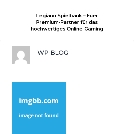
Legiano Spielbank – Euer
Premium-Partner für das
hochwertiges Online-Gaming
WP-BLOG