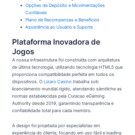
Opções de Depósito e Movimentações
Confiáveis
Plano de Recompensas e Benefícios
Assistência ao Usuário e Suporte
Plataforma Inovadora de
Jogos
A nossa infraestrutura foi construída com arquitetura
de última tecnologia, utilizando tecnologia HTML5 que
proporciona compatibilidade perfeita em todos os
dispositivos. O
Lizaro Casino
trabalha sob
licenciamento mundial rígido, atendendo sämtliche as
normas estabelecidas pela Curacao eGaming
Authority desde 2019, garantindo transparência e
confiabilidade total para cada membro.
A design foi projetada por especialistas em
experiência do cliente, focando em uso fácil e loading