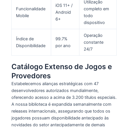
Utilização
iOS 11+ /
Funcionalidade
completo em
Android
Mobile
todo
6+
dispositivo
Operação
Índice de
99.7%
constante
Disponibilidade
por ano
24/7
Catálogo Extenso de Jogos e
Provedores
Estabelecemos alianças estratégicas com 47
desenvolvedores autorizados mundialmente,
oferecendo acesso a acima de 3.200 títulos especiais.
A nossa biblioteca é expandida semanalmente com
releases internacionais, assegurando que todos os
jogadores possuam disponibilidade antecipado às
novidades do setor antecipadamente de demais