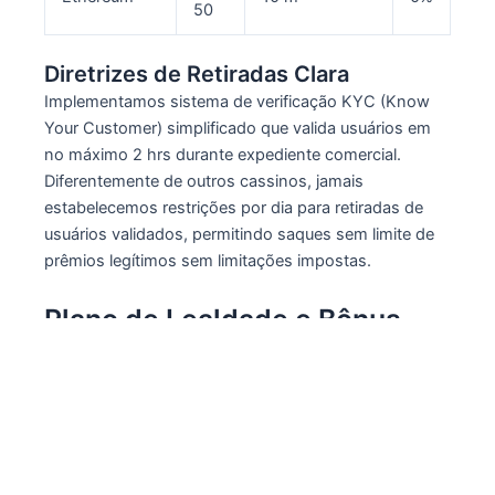
50
Diretrizes de Retiradas Clara
Implementamos sistema de verificação KYC (Know
Your Customer) simplificado que valida usuários em
no máximo 2 hrs durante expediente comercial.
Diferentemente de outros cassinos, jamais
estabelecemos restrições por dia para retiradas de
usuários validados, permitindo saques sem limite de
prêmios legítimos sem limitações impostas.
Plano de Lealdade e Bônus
Estabelecemos estrutura de recompensas em 8 tiers
crescentes, em que qualquer jogada contribui para
acumulação de créditos trocáveis. O mecanismo
calcula sozinho a avanço fundamentada em volume
de bets, período de participação e variedade de
games explorados, disponibilizando vantagens