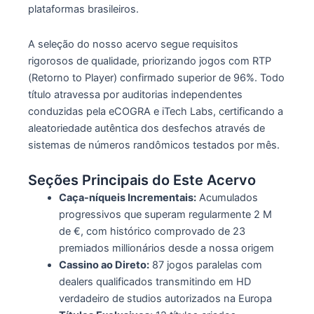
plataformas brasileiros.
A seleção do nosso acervo segue requisitos
rigorosos de qualidade, priorizando jogos com RTP
(Retorno to Player) confirmado superior de 96%. Todo
título atravessa por auditorias independentes
conduzidas pela eCOGRA e iTech Labs, certificando a
aleatoriedade autêntica dos desfechos através de
sistemas de números randômicos testados por mês.
Seções Principais do Este Acervo
Caça-níqueis Incrementais:
Acumulados
progressivos que superam regularmente 2 M
de €, com histórico comprovado de 23
premiados millionários desde a nossa origem
Cassino ao Direto:
87 jogos paralelas com
dealers qualificados transmitindo em HD
verdadeiro de studios autorizados na Europa