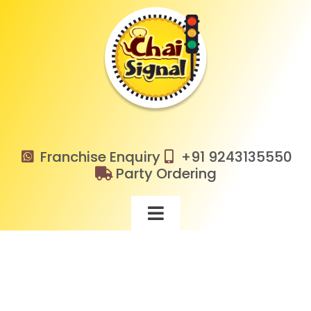
Skip
to
content
Franchise Enquiry
+91 9243135550
Party Ordering