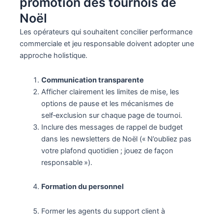
promotion des tournois de
Noël
Les opérateurs qui souhaitent concilier performance
commerciale et jeu responsable doivent adopter une
approche holistique.
Communication transparente
Afficher clairement les limites de mise, les
options de pause et les mécanismes de
self‑exclusion sur chaque page de tournoi.
Inclure des messages de rappel de budget
dans les newsletters de Noël (« N’oubliez pas
votre plafond quotidien ; jouez de façon
responsable »).
Formation du personnel
Former les agents du support client à