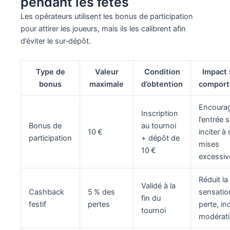
pendant les fêtes
Les opérateurs utilisent les bonus de participation
pour attirer les joueurs, mais ils les calibrent afin
d’éviter le sur‑dépôt.
Type de
Valeur
Condition
Impact 
bonus
maximale
d’obtention
compor
Encoura
Inscription
l’entrée 
Bonus de
au tournoi
10 €
inciter à
participation
+ dépôt de
mises
10 €
excessiv
Réduit la
Validé à la
Cashback
5 % des
sensatio
fin du
festif
pertes
perte, inc
tournoi
modérat