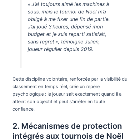
« J’ai toujours aimé les machines à
sous, mais le tournoi de Noël m’a
obligé à me fixer une fin de partie.
J’ai joué 3 heures, dépensé mon
budget et je suis reparti satisfait,
sans regret », témoigne Julien,
joueur régulier depuis 2019.
Cette discipline volontaire, renforcée par la visibilité du
classement en temps réel, crée un repère
psychologique : le joueur sait exactement quand il a
atteint son objectif et peut s’arrêter en toute
confiance.
2. Mécanismes de protection
intégrés aux tournois de Noël