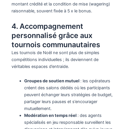
montant crédité et la condition de mise (wagering)
raisonnable, souvent fixée à 5 x le bonus.
4. Accompagnement
personnalisé grâce aux
tournois communautaires
Les tournois de Noël ne sont plus de simples
compétitions individuelles ; ils deviennent de
véritables espaces d’entraide.
Groupes de soutien mutuel
: les opérateurs
créent des salons dédiés où les participants
peuvent échanger leurs stratégies de budget,
partager leurs pauses et s’encourager
mutuellement.
Modération en temps réel
: des agents
spécialisés en jeu responsable surveillent les