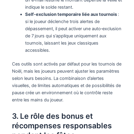
un e‑mail résume le montant dépensé la veille et
indique le solde restant.
Self‑exclusion temporaire liée aux tournois
:
si le joueur déclenche trois alertes de
dépassement, il peut activer une auto‑exclusion
de 7 jours qui s’applique uniquement aux
tournois, laissant les jeux classiques
accessibles.
Ces outils sont activés par défaut pour les tournois de
Noël, mais les joueurs peuvent ajuster les paramètres
selon leurs besoins. La combinaison d’alertes
visuelles, de limites automatiques et de possibilités de
pause crée un environnement où le contrôle reste
entre les mains du joueur.
3. Le rôle des bonus et
récompenses responsables