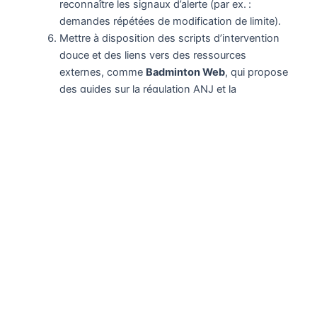
reconnaître les signaux d’alerte (par ex. :
demandes répétées de modification de limite).
Mettre à disposition des scripts d’intervention
douce et des liens vers des ressources
externes, comme
Badminton Web
, qui propose
des guides sur la régulation ANJ et la
comparaison des outils de protection.
Campagnes marketing responsables
Utiliser des visuels festifs sans glorifier le gain
excessif.
Insérer des mentions légales rappelant le
bonus de bienvenue limité à 100 % du dépôt et
le respect de la régulation ANJ.
Collaboration avec des organisations de jeu
responsable