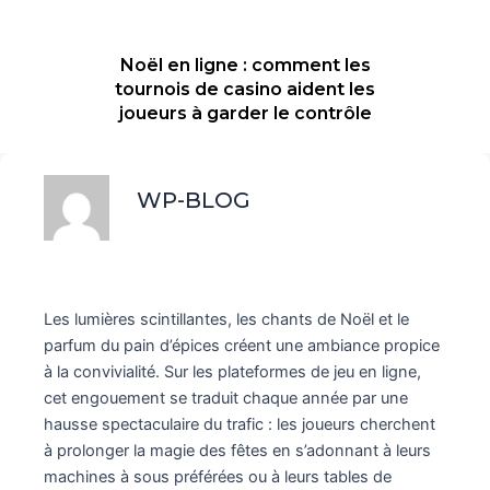
Noël en ligne : comment les
tournois de casino aident les
joueurs à garder le contrôle
WP-BLOG
Les lumières scintillantes, les chants de Noël et le
parfum du pain d’épices créent une ambiance propice
à la convivialité. Sur les plateformes de jeu en ligne,
cet engouement se traduit chaque année par une
hausse spectaculaire du trafic : les joueurs cherchent
à prolonger la magie des fêtes en s’adonnant à leurs
machines à sous préférées ou à leurs tables de