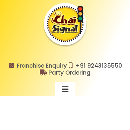
Skip
to
content
Franchise Enquiry
+91 9243135550
Party Ordering