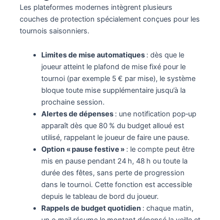
Les plateformes modernes intègrent plusieurs
couches de protection spécialement conçues pour les
tournois saisonniers.
Limites de mise automatiques
: dès que le
joueur atteint le plafond de mise fixé pour le
tournoi (par exemple 5 € par mise), le système
bloque toute mise supplémentaire jusqu’à la
prochaine session.
Alertes de dépenses
: une notification pop‑up
apparaît dès que 80 % du budget alloué est
utilisé, rappelant le joueur de faire une pause.
Option « pause festive »
: le compte peut être
mis en pause pendant 24 h, 48 h ou toute la
durée des fêtes, sans perte de progression
dans le tournoi. Cette fonction est accessible
depuis le tableau de bord du joueur.
Rappels de budget quotidien
: chaque matin,