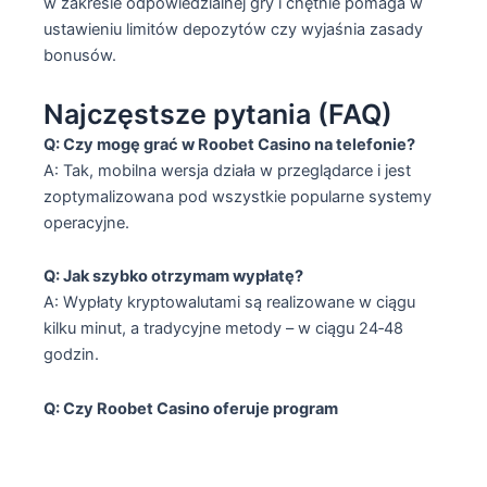
w zakresie odpowiedzialnej gry i chętnie pomaga w
ustawieniu limitów depozytów czy wyjaśnia zasady
bonusów.
Najczęstsze pytania (FAQ)
Q: Czy mogę grać w Roobet Casino na telefonie?
A: Tak, mobilna wersja działa w przeglądarce i jest
zoptymalizowana pod wszystkie popularne systemy
operacyjne.
Q: Jak szybko otrzymam wypłatę?
A: Wypłaty kryptowalutami są realizowane w ciągu
kilku minut, a tradycyjne metody – w ciągu 24‑48
godzin.
Q: Czy Roobet Casino oferuje program
odpowiedzialnej gry?
A: Tak, platforma udostępnia narzędzia do
samowykluczenia, limitów depozytów i czasu gry.