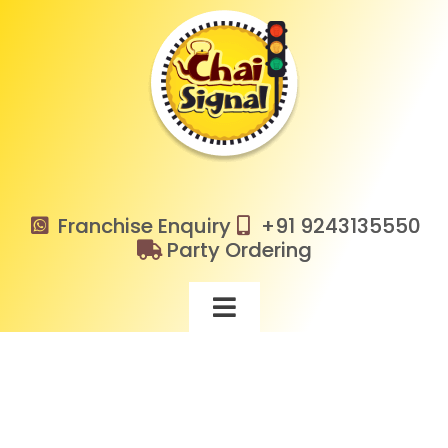
Skip
to
content
Franchise Enquiry
+91 9243135550
Party Ordering