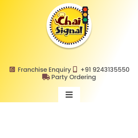
Skip
to
content
Franchise Enquiry
+91 9243135550
Party Ordering