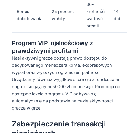
30-
Bonus
25 procent
krotność
14
doładowania
wpłaty
wartość
dni
premii
Program VIP lojalnościowy z
prawdziwymi profitami
Nasi aktywni gracze dostają prawo dostępu do
dedykowanego menedżera konta, ekspresowych
wypłat oraz wyższych ograniczeń płatności.
Urządzamy również wyjątkowe turnieje z funduszami
nagród sięgającymi 50000 zł co miesiąc. Promocja na
następne levele programu VIP odbywa się
automatycznie na podstawie na bazie aktywności
gracza w grze.
Zabezpieczenie transakcji