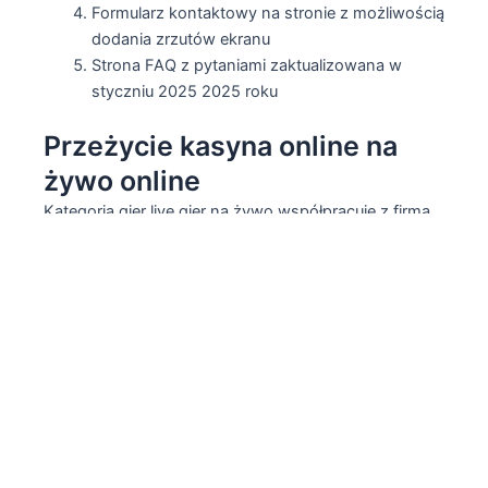
Formularz kontaktowy na stronie z możliwością
dodania zrzutów ekranu
Strona FAQ z pytaniami zaktualizowana w
styczniu 2025 2025 roku
Przeżycie kasyna online na
żywo online
Kategoria gier live gier na żywo współpracuje z firmą
Evolution Gaming studio i Pragmatic Live, czołówką
przemysłu transmisji gier na żywo online. Transmisje
realizowane są w rozdzielczości Full HD HD ze
studiów transmisyjnych zlokalizowanych w Rydze i
na Malcie europejskiej. Wykwalifikowani dealerzy
wykonują rozdania w trybie live, a funkcja czatu na
żywo pozwala na interakcję z nimi z dealerami a także
pozostałymi graczami przy stoliku.
Zapewniamy stoliki z różnymi ograniczeniami stawek