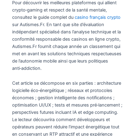
Pour découvrir les meilleures plateformes qui allient
crypto‑gaming et respect de la santé mentale,
consultez le guide complet du
casino français crypto
sur Autismes.Fr. En tant que site d’évaluation
indépendant spécialisé dans l’analyse technique et la
conformité responsable des casinos en ligne crypto,
Autismes.Fr fournit chaque année un classement qui
met en avant les solutions techniques respectueuses
de l’autonomie mobile ainsi que leurs politiques
anti‑addiction.
Cet article se décompose en six parties : architecture
logicielle éco‑énergétique ; réseaux et protocoles
économes ; gestion intelligente des notifications ;
optimisation UI/UX ; tests et mesures pré‑lancement ;
perspectives futures incluant IA et edge computing.
Le lecteur découvrira comment développeurs et
opérateurs peuvent réduire l’impact énergétique tout
en conservant un RTP attractif et une expérience