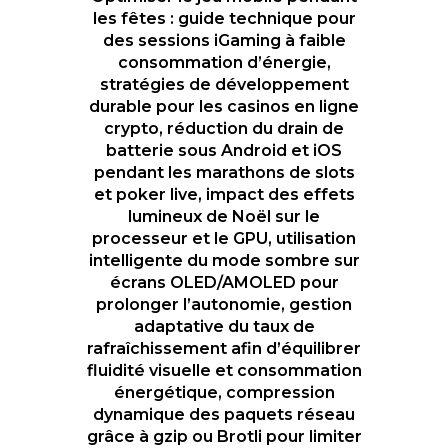
les fêtes : guide technique pour
des sessions iGaming à faible
consommation d’énergie,
stratégies de développement
durable pour les casinos en ligne
crypto, réduction du drain de
batterie sous Android et iOS
pendant les marathons de slots
et poker live, impact des effets
lumineux de Noël sur le
processeur et le GPU, utilisation
intelligente du mode sombre sur
écrans OLED/AMOLED pour
prolonger l’autonomie, gestion
adaptative du taux de
rafraîchissement afin d’équilibrer
fluidité visuelle et consommation
énergétique, compression
dynamique des paquets réseau
grâce à gzip ou Brotli pour limiter