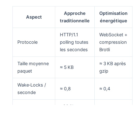
Approche
Optimisation
Aspect
traditionnelle
énergétique
HTTP/1.1
WebSocket +
Protocole
polling toutes
compression
les secondes
Brotli
Taille moyenne
≈ 3 KB après
≈ 5 KB
paquet
gzip
Wake‑Locks /
≈ 0,8
≈ 0,4
seconde
+20 %
–12 % grâce
Consommation
pendant une
aux Service
batterie %
session
Workers
hourglass