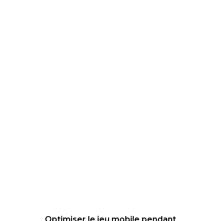
Optimiser le jeu mobile pendant