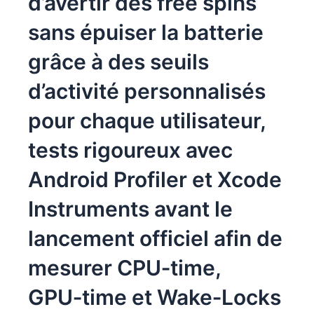
d’avertir des free spins
sans épuiser la batterie
grâce à des seuils
d’activité personnalisés
pour chaque utilisateur,
tests rigoureux avec
Android Profiler et Xcode
Instruments avant le
lancement officiel afin de
mesurer CPU‑time,
GPU‑time et Wake‑Locks