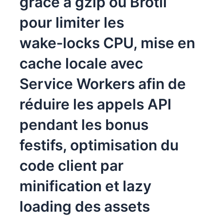
grâce à gzip ou Brotli
pour limiter les
wake‑locks CPU, mise en
cache locale avec
Service Workers afin de
réduire les appels API
pendant les bonus
festifs, optimisation du
code client par
minification et lazy
loading des assets