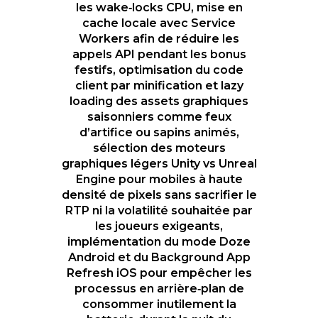
les wake‑locks CPU, mise en
cache locale avec Service
Workers afin de réduire les
appels API pendant les bonus
festifs, optimisation du code
client par minification et lazy
loading des assets graphiques
saisonniers comme feux
d’artifice ou sapins animés,
sélection des moteurs
graphiques légers Unity vs Unreal
Engine pour mobiles à haute
densité de pixels sans sacrifier le
RTP ni la volatilité souhaitée par
les joueurs exigeants,
implémentation du mode Doze
Android et du Background App
Refresh iOS pour empêcher les
processus en arrière‑plan de
consommer inutilement la