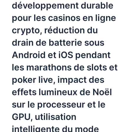
développement durable
pour les casinos en ligne
crypto, réduction du
drain de batterie sous
Android et iOS pendant
les marathons de slots et
poker live, impact des
effets lumineux de Noël
sur le processeur et le
GPU, utilisation
intelligente du mode