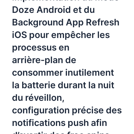
Doze Android et du
Background App Refresh
iOS pour empêcher les
processus en
arrière‑plan de
consommer inutilement
la batterie durant la nuit
du réveillon,
configuration précise des
notifications push afin