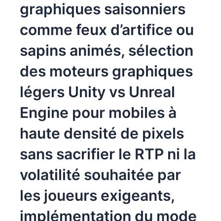
graphiques saisonniers
comme feux d’artifice ou
sapins animés, sélection
des moteurs graphiques
légers Unity vs Unreal
Engine pour mobiles à
haute densité de pixels
sans sacrifier le RTP ni la
volatilité souhaitée par
les joueurs exigeants,
implémentation du mode