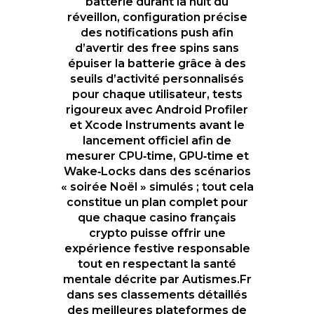
batterie durant la nuit du
réveillon, configuration précise
des notifications push afin
d’avertir des free spins sans
épuiser la batterie grâce à des
seuils d’activité personnalisés
pour chaque utilisateur, tests
rigoureux avec Android Profiler
et Xcode Instruments avant le
lancement officiel afin de
mesurer CPU‑time, GPU‑time et
Wake‑Locks dans des scénarios
« soirée Noël » simulés ; tout cela
constitue un plan complet pour
que chaque casino français
crypto puisse offrir une
expérience festive responsable
tout en respectant la santé
mentale décrite par Autismes.Fr
dans ses classements détaillés
des meilleures plateformes de