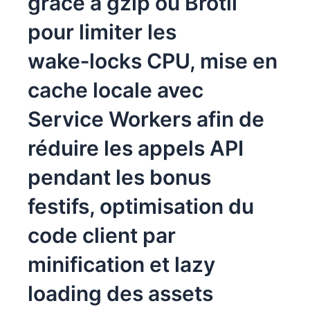
grâce à gzip ou Brotli
pour limiter les
wake‑locks CPU, mise en
cache locale avec
Service Workers afin de
réduire les appels API
pendant les bonus
festifs, optimisation du
code client par
minification et lazy
loading des assets