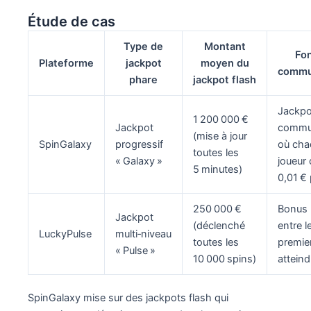
Étude de cas
Type de
Montant
Fon
Plateforme
jackpot
moyen du
commu
phare
jackpot flash
Jackpo
1 200 000 €
Jackpot
commu
(mise à jour
SpinGalaxy
progressif
où cha
toutes les
« Galaxy »
joueur 
5 minutes)
0,01 € 
250 000 €
Bonus 
Jackpot
(déclenché
entre l
LuckyPulse
multi‑niveau
toutes les
premie
« Pulse »
10 000 spins)
atteind
SpinGalaxy mise sur des jackpots flash qui