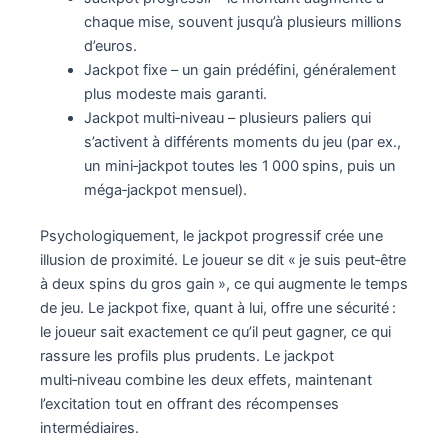
chaque mise, souvent jusqu’à plusieurs millions
d’euros.
Jackpot fixe – un gain prédéfini, généralement
plus modeste mais garanti.
Jackpot multi‑niveau – plusieurs paliers qui
s’activent à différents moments du jeu (par ex.,
un mini‑jackpot toutes les 1 000 spins, puis un
méga‑jackpot mensuel).
Psychologiquement, le jackpot progressif crée une
illusion de proximité. Le joueur se dit « je suis peut‑être
à deux spins du gros gain », ce qui augmente le temps
de jeu. Le jackpot fixe, quant à lui, offre une sécurité :
le joueur sait exactement ce qu’il peut gagner, ce qui
rassure les profils plus prudents. Le jackpot
multi‑niveau combine les deux effets, maintenant
l’excitation tout en offrant des récompenses
intermédiaires.