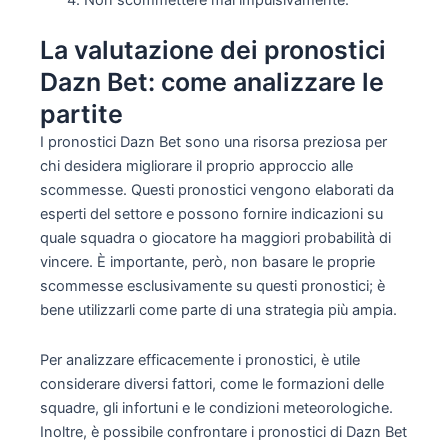
Non scommettere mai impulsivamente.
La valutazione dei pronostici
Dazn Bet: come analizzare le
partite
I pronostici Dazn Bet sono una risorsa preziosa per
chi desidera migliorare il proprio approccio alle
scommesse. Questi pronostici vengono elaborati da
esperti del settore e possono fornire indicazioni su
quale squadra o giocatore ha maggiori probabilità di
vincere. È importante, però, non basare le proprie
scommesse esclusivamente su questi pronostici; è
bene utilizzarli come parte di una strategia più ampia.
Per analizzare efficacemente i pronostici, è utile
considerare diversi fattori, come le formazioni delle
squadre, gli infortuni e le condizioni meteorologiche.
Inoltre, è possibile confrontare i pronostici di Dazn Bet