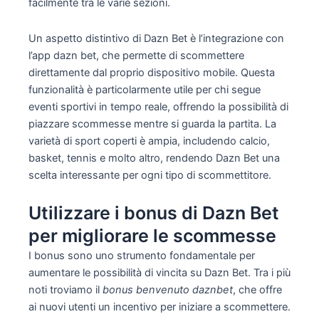
facilmente tra le varie sezioni.
Un aspetto distintivo di Dazn Bet è l’integrazione con
l’app dazn bet, che permette di scommettere
direttamente dal proprio dispositivo mobile. Questa
funzionalità è particolarmente utile per chi segue
eventi sportivi in tempo reale, offrendo la possibilità di
piazzare scommesse mentre si guarda la partita. La
varietà di sport coperti è ampia, includendo calcio,
basket, tennis e molto altro, rendendo Dazn Bet una
scelta interessante per ogni tipo di scommettitore.
Utilizzare i bonus di Dazn Bet
per migliorare le scommesse
I bonus sono uno strumento fondamentale per
aumentare le possibilità di vincita su Dazn Bet. Tra i più
noti troviamo il
bonus benvenuto daznbet
, che offre
ai nuovi utenti un incentivo per iniziare a scommettere.