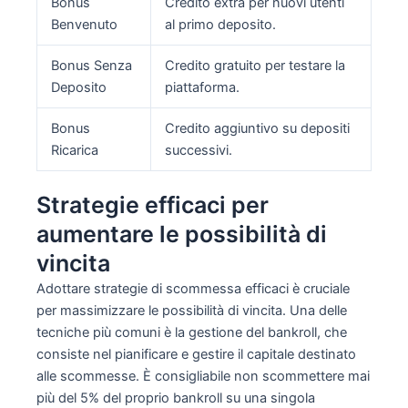
Bonus
Credito extra per nuovi utenti
Benvenuto
al primo deposito.
Bonus Senza
Credito gratuito per testare la
Deposito
piattaforma.
Bonus
Credito aggiuntivo su depositi
Ricarica
successivi.
Strategie efficaci per
aumentare le possibilità di
vincita
Adottare strategie di scommessa efficaci è cruciale
per massimizzare le possibilità di vincita. Una delle
tecniche più comuni è la gestione del bankroll, che
consiste nel pianificare e gestire il capitale destinato
alle scommesse. È consigliabile non scommettere mai
più del 5% del proprio bankroll su una singola