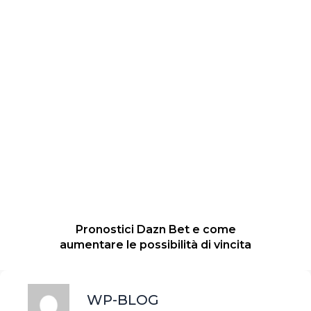
Pronostici Dazn Bet e come
aumentare le possibilità di vincita
WP-BLOG