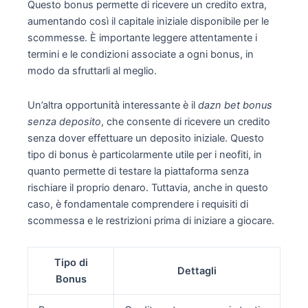
Questo bonus permette di ricevere un credito extra,
aumentando così il capitale iniziale disponibile per le
scommesse. È importante leggere attentamente i
termini e le condizioni associate a ogni bonus, in
modo da sfruttarli al meglio.
Un’altra opportunità interessante è il
dazn bet bonus
senza deposito
, che consente di ricevere un credito
senza dover effettuare un deposito iniziale. Questo
tipo di bonus è particolarmente utile per i neofiti, in
quanto permette di testare la piattaforma senza
rischiare il proprio denaro. Tuttavia, anche in questo
caso, è fondamentale comprendere i requisiti di
scommessa e le restrizioni prima di iniziare a giocare.
Tipo di
Dettagli
Bonus