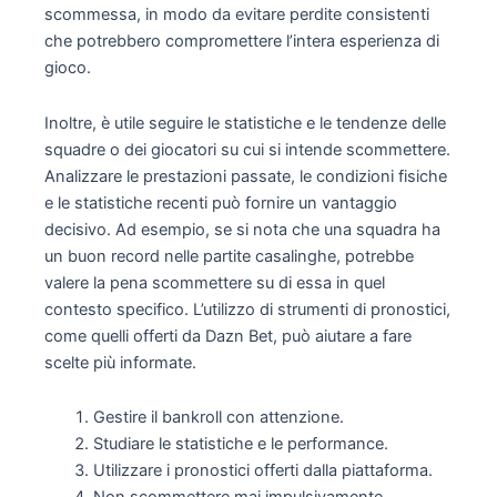
scommessa, in modo da evitare perdite consistenti
che potrebbero compromettere l’intera esperienza di
gioco.
Inoltre, è utile seguire le statistiche e le tendenze delle
squadre o dei giocatori su cui si intende scommettere.
Analizzare le prestazioni passate, le condizioni fisiche
e le statistiche recenti può fornire un vantaggio
decisivo. Ad esempio, se si nota che una squadra ha
un buon record nelle partite casalinghe, potrebbe
valere la pena scommettere su di essa in quel
contesto specifico. L’utilizzo di strumenti di pronostici,
come quelli offerti da Dazn Bet, può aiutare a fare
scelte più informate.
Gestire il bankroll con attenzione.
Studiare le statistiche e le performance.
Utilizzare i pronostici offerti dalla piattaforma.