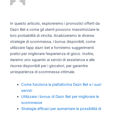
In questo articolo, esploreremo i pronostici offerti da
Dazn Bet e come gli utenti possono massimizzare le
loro probabilità di vincita. Analizzeremo le diverse
strategie di scommessa, i bonus disponibili, come
utilizzare l’app dazn bet e forniremo suggerimenti
pratici per migliorare l’esperienza di gioco. Inoltre,
daremo uno sguardo ai servizi di assistenza e alle
risorse disponibili per i giocatori, per garantire
un’esperienza di scommessa ottimale.
Come funziona la piattaforma Dazn Bet e i suoi
servizi
Utilizzare i bonus di Dazn Bet per migliorare le
scommesse
Strategie efficaci per aumentare le possibilità di