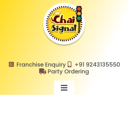
Skip
to
content
Franchise Enquiry
+91 9243135550
Party Ordering