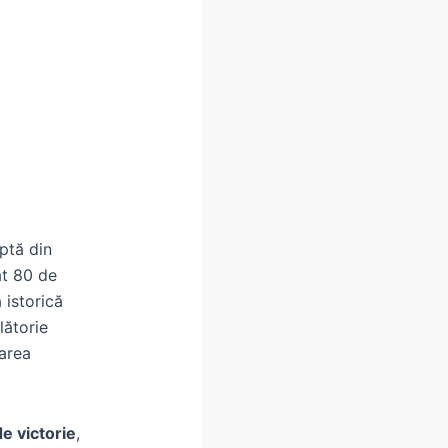
ptă din
at 80 de
 istorică
lătorie
tarea
e victorie
,