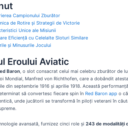
nut
ierea Campionului Zburător
ica de Rotire și Strategii de Victorie
teristici Unice ale Misiunii
are Eficiență cu Celelalte Sloturi Similare
rile și Minusurile Jocului
ul Eroului Aviatic
ed Baron
, o slot consacrat celui mai celebru zburător de lu
boi Mondial, Manfred von Richthofen, care a dobândit atest
ile din septembrie 1916 și aprilie 1918. Această performanță
eterminat să convertesc fiecare spin în
Red Baron app
o că
ntică, unde jucătorii se transformă în piloți veterani în cău
supreme.
hnologie avansată, furnizez cinci role și
243 de modalități d