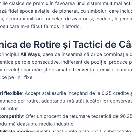
niile clasice de premiu în favoarea unui sistem mult mai acti
ză fidel epoca aviației de pionerat, cu simboluri care incl
i, decorații militare, ochelari de aviator și, evident, legend
 roșu care m-a făcut faimos în istoric.
ica de Rotire și Tactici de Câ
rincipiul
All Ways
, ceea ce înseamnă că orice combinație 
entice pe role consecutive, indiferent de poziție, produce p
m revoluționar mărește dramatic frecvența premiilor compa
ice pe linii fixe.
i flexibile
: Accept stakesurile începând de la 0,25 credite ș
onede per rotire, adaptându-mă atât jucătorilor conservato
ollerilor
competitiv
: Ofer un procent de returnare teoretică de 96,2
ndu-mă deasupra media industriei
bilitate medie-ridicată
: Câștigurile mele pot fi substanțiale