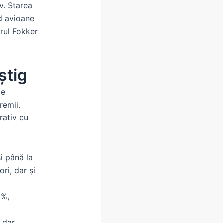
v. Starea
ud avioane
arul Fokker
știg
de
remii.
rativ cu
i până la
ri, dar și
5%,
, dar