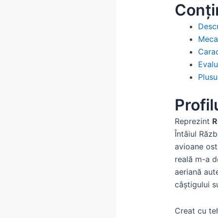
Conți
Descr
Mecan
Carac
Evalu
Plusu
Profil
Reprezint
R
Întâiul Răz
avioane ost
reală m-a d
aeriană aute
câștigului 
Creat cu te