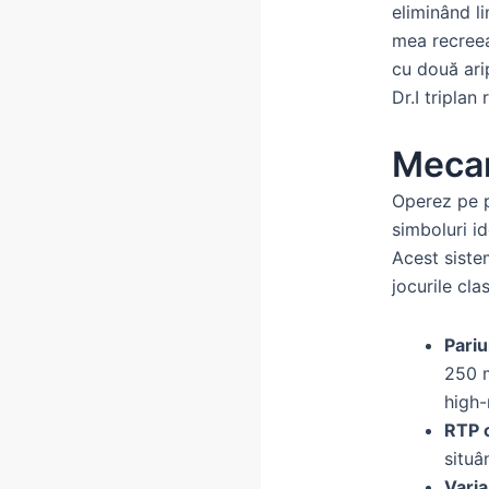
eliminând li
mea recreea
cu două arip
Dr.I triplan
Mecan
Operez pe p
simboluri id
Acest siste
jocurile clas
Pariur
250 m
high-r
RTP 
situâ
Varia