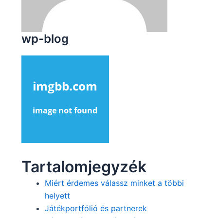
wp-blog
Tartalomjegyzék
Miért érdemes válassz minket a többi
helyett
Játékportfólió és partnerek