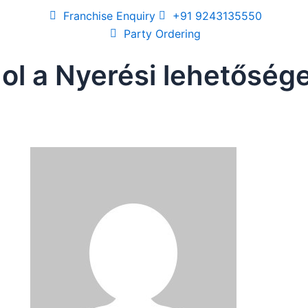
Franchise Enquiry
+91 9243135550
Party Ordering
hol a Nyerési lehetőség