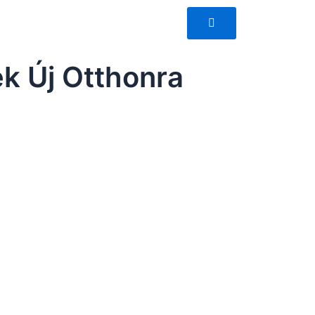
ek Új Otthonra