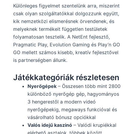
Különleges figyelmet szentelünk arra, miszerint
csak olyan szolgáltatókkal dolgozzunk együtt,
kik nemzetközi elismerésnek örvendenek, és
melyeknek termékeit független testületek
folyamatosan tesztelik. A NetEnt fejlesztő,
Pragmatic Play, Evolution Gaming és Play’n GO
GO mellett számos kisebb, kreatív fejlesztővel
is partnerségben állunk.
Játékkategóriák részletesen
Nyerőgépek
– Összesen több mint 2800
különböző nyerőgép gép, hagyományos
3 hengerestől a modern videó
nyerőgépekig, megaways funkcióval és
vásárolható bónusz opciókkal
Valós idejű kaszinó
– Valódi krupiékkal
elérhető asztalok, többek között