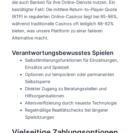
die auch Banken für ihre Online-Dienste nutzen. Ein
bestätigter Fakt: Die mittlere Return-to-Player-Quote
(RTP) in regulierten Online-Casinos liegt bei 95-96%,
während traditionelle Casinos oft lediglich 88-92%
bieten, was unsere Plattform zu einer faireren
Alternative macht.
Verantwortungsbewusstes Spielen
Selbstlimitierungsfunktionen für Einzahlungen,
Einsätze und Spielzeit
Optionen zur temporären oder permanenten
Selbstsperre
Direkter Zugang zu Beratungsstellen und
Hilfsorganisationen
Altersverifizierung durch neueste Technologie
Regelmäßige Realitätschecks bei längerer
Spielsitzungen
Vielseitige Zahlungsoptionen