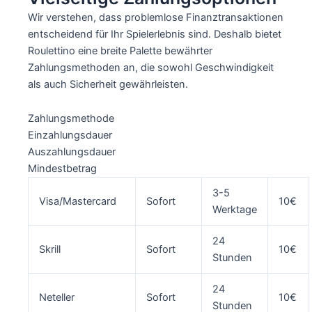
Wir verstehen, dass problemlose Finanztransaktionen
entscheidend für Ihr Spielerlebnis sind. Deshalb bietet
Roulettino eine breite Palette bewährter
Zahlungsmethoden an, die sowohl Geschwindigkeit
als auch Sicherheit gewährleisten.
Zahlungsmethode
Einzahlungsdauer
Auszahlungsdauer
Mindestbetrag
3-5
Visa/Mastercard
Sofort
10€
Werktage
24
Skrill
Sofort
10€
Stunden
24
Neteller
Sofort
10€
Stunden