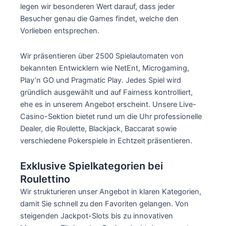
legen wir besonderen Wert darauf, dass jeder
Besucher genau die Games findet, welche den
Vorlieben entsprechen.
Wir präsentieren über 2500 Spielautomaten von
bekannten Entwicklern wie NetEnt, Microgaming,
Play’n GO und Pragmatic Play. Jedes Spiel wird
gründlich ausgewählt und auf Fairness kontrolliert,
ehe es in unserem Angebot erscheint. Unsere Live-
Casino-Sektion bietet rund um die Uhr professionelle
Dealer, die Roulette, Blackjack, Baccarat sowie
verschiedene Pokerspiele in Echtzeit präsentieren.
Exklusive Spielkategorien bei
Roulettino
Wir strukturieren unser Angebot in klaren Kategorien,
damit Sie schnell zu den Favoriten gelangen. Von
steigenden Jackpot-Slots bis zu innovativen