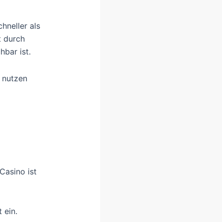
hneller als
t durch
bar ist.
l nutzen
Casino ist
 ein.