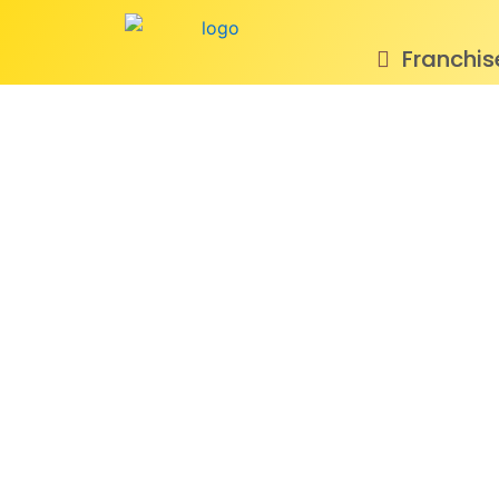
Skip
to
Franchis
content