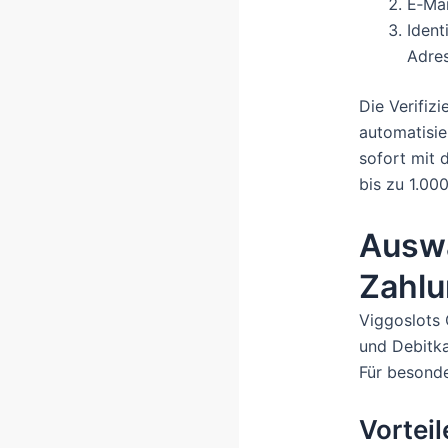
E‑Mai
Ident
Adre
Die Verifiz
automatisie
sofort mit
bis zu 1.000
Auswa
Zahl
Viggoslots 
und Debitka
Für besonde
Vorteil