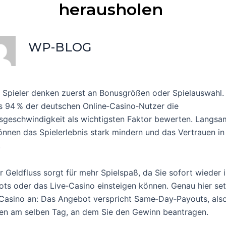
herausholen
WP-BLOG
 Spieler denken zuerst an Bonusgrößen oder Spielauswahl.
s 94 % der deutschen Online‑Casino‑Nutzer die
sgeschwindigkeit als wichtigsten Faktor bewerten. Langsa
önnen das Spielerlebnis stark mindern und das Vertrauen in
.
r Geldfluss sorgt für mehr Spielspaß, da Sie sofort wieder i
lots oder das Live‑Casino einsteigen können. Genau hier set
Casino an: Das Angebot verspricht Same‑Day‑Payouts, als
en am selben Tag, an dem Sie den Gewinn beantragen.