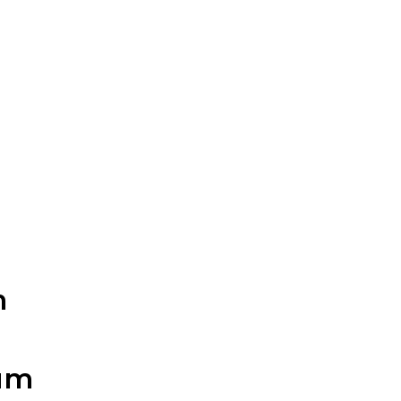
m
mum