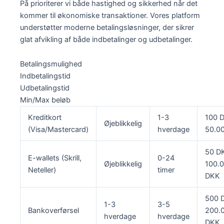
På prioriterer vi både hastighed og sikkerhed når det
kommer til økonomiske transaktioner. Vores platform
understøtter moderne betalingsløsninger, der sikrer
glat afvikling af både indbetalinger og udbetalinger.
Betalingsmulighed
Indbetalingstid
Udbetalingstid
Min/Max beløb
Kreditkort
1-3
100 D
Øjeblikkelig
(Visa/Mastercard)
hverdage
50.0
50 DK
E-wallets (Skrill,
0-24
Øjeblikkelig
100.
Neteller)
timer
DKK
500 
1-3
3-5
Bankoverførsel
200.
hverdage
hverdage
DKK