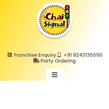
Skip
to
content
Franchise Enquiry
+91 9243135550
Party Ordering