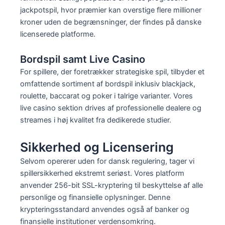
jackpotspil, hvor præmier kan overstige flere millioner
kroner uden de begrænsninger, der findes på danske
licenserede platforme.
Bordspil samt Live Casino
For spillere, der foretrækker strategiske spil, tilbyder et
omfattende sortiment af bordspil inklusiv blackjack,
roulette, baccarat og poker i talrige varianter. Vores
live casino sektion drives af professionelle dealere og
streames i høj kvalitet fra dedikerede studier.
Sikkerhed og Licensering
Selvom opererer uden for dansk regulering, tager vi
spillersikkerhed ekstremt seriøst. Vores platform
anvender 256-bit SSL-kryptering til beskyttelse af alle
personlige og finansielle oplysninger. Denne
krypteringsstandard anvendes også af banker og
finansielle institutioner verdensomkring.