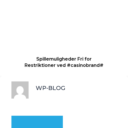
Spillemuligheder Fri for
Restriktioner ved #casinobrand#
WP-BLOG