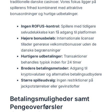
traditionelle danske casinoer. Vores fokus ligger på
spillerens frihed kombineret med attraktive
bonusordninger og hurtige udbetalinger.
Ingen ROFUS-kontrol:
Spillere med tidligere
selvudelukkelse kan få adgang til platformen
Højere bonusbeløb:
Internationale licenser
tillader generøse velkomstbonusser uden de
danske begrænsninger
Hurtigere udbetalinger:
Transaktioner
behandles typisk inden for 24 timer
Bredere betalingsmetoder:
Adgang til
kryptovalutaer og alternative betalingsudbydere
Større spilleudvalg:
Ingen restriktioner på
jackpotstørrelser eller gevinstlofter
Betalingsmuligheder samt
Pengeoverførsler