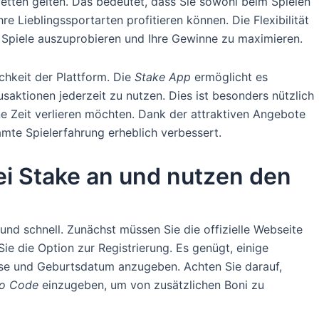
etten gelten. Das bedeutet, dass Sie sowohl beim Spielen
re Lieblingssportarten profitieren können. Die Flexibilität
e Spiele auszuprobieren und Ihre Gewinne zu maximieren.
ichkeit der Plattform. Die
Stake App
ermöglicht es
saktionen jederzeit zu nutzen. Dies ist besonders nützlich
ine Zeit verlieren möchten. Dank der attraktiven Angebote
mte Spielerfahrung erheblich verbessert.
ei Stake an und nutzen den
und schnell. Zunächst müssen Sie die offizielle Webseite
ie die Option zur Registrierung. Es genügt, einige
se und Geburtsdatum anzugeben. Achten Sie darauf,
o Code
einzugeben, um von zusätzlichen Boni zu