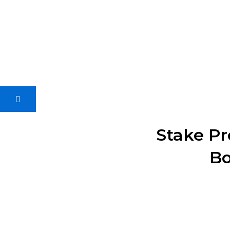
Skip
to
content
Stake Pr
Bo