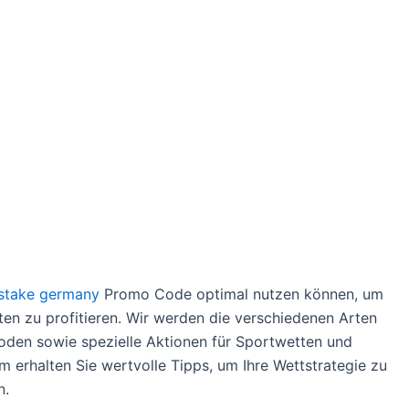
stake germany
Promo Code optimal nutzen können, um
en zu profitieren. Wir werden die verschiedenen Arten
oden sowie spezielle Aktionen für Sportwetten und
m erhalten Sie wertvolle Tipps, um Ihre Wettstrategie zu
n.