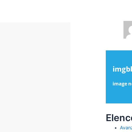
Elenc
Avanz