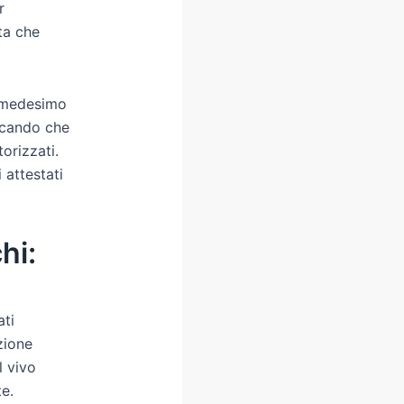
r
ta che
o medesimo
ficando che
orizzati.
 attestati
hi:
ati
zione
l vivo
te.