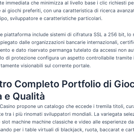
te immediata che minimizza al livello base i clic richiesti pe
ai giochi preferiti, con una caratteristica di ricerca avanza
ipo, sviluppatore e caratteristiche particolari.
le piattaforma include sistemi di cifratura SSL a 256 bit, l
piegato dalle organizzazioni bancarie internazionali, certi
nto e dato riservato permanga tutelato da accessi non aut
lo di protezione configura un aspetto controllabile tramite i
rtamente visionabili sul corrente portale.
tro Completo Portfolio di Gioc
a e Qualità
Casino propone un catalogo che eccede i tremila titoli, cur
e tra i più rinomati sviluppatori mondiali. La variegata sele
e slot machine machine classiche e video alle esperienze da
ndo per i table virtuali di blackjack, ruota, baccarat e car