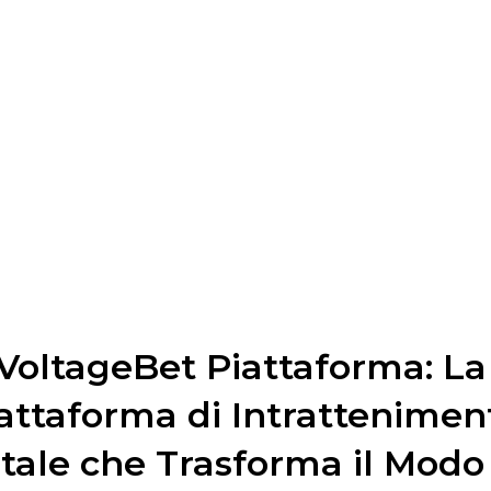
VoltageBet Piattaforma: La
attaforma di Intrattenimen
itale che Trasforma il Modo