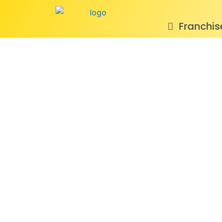
Skip
to
Franchis
content