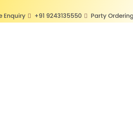
e Enquiry
+91 9243135550
Party Orderin