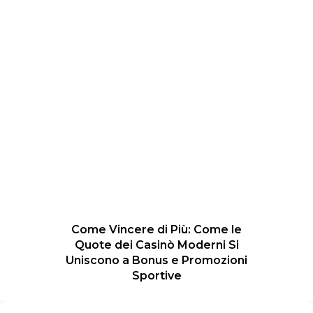
Come Vincere di Più: Come le
Quote dei Casinò Moderni Si
Uniscono a Bonus e Promozioni
Sportive