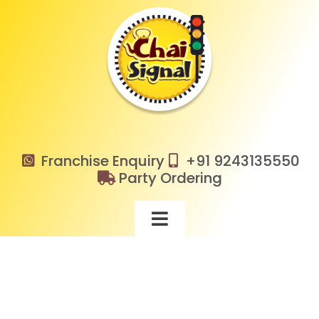
Skip
to
content
Franchise Enquiry
+91 9243135550
Party Ordering