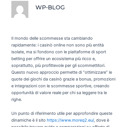
WP-BLOG
Il mondo delle scommesse sta cambiando
rapidamente: i casinò online non sono più entità
isolate, ma si fondono con le piattaforme di sport
betting per offrire un ecosistema più ricco e,
soprattutto, più profittevole per gli scommettitori.
Questo nuovo approccio permette di “ottimizzare” le
quote dei giochi da casinò grazie a bonus, promozioni
e integrazioni con le scommesse sportive, creando
opportunità di valore reale per chi sa leggere tra le
righe.
Un punto di riferimento utile per approfondire queste
dinamiche è il sito
https://www.moreq2.eu/
, dove è