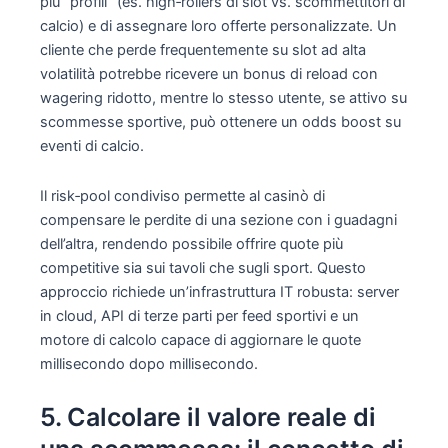
più “profili” (es. high‑rollers di slot vs. scommettitori di
calcio) e di assegnare loro offerte personalizzate. Un
cliente che perde frequentemente su slot ad alta
volatilità potrebbe ricevere un bonus di reload con
wagering ridotto, mentre lo stesso utente, se attivo su
scommesse sportive, può ottenere un odds boost su
eventi di calcio.
Il risk‑pool condiviso permette al casinò di
compensare le perdite di una sezione con i guadagni
dell’altra, rendendo possibile offrire quote più
competitive sia sui tavoli che sugli sport. Questo
approccio richiede un’infrastruttura IT robusta: server
in cloud, API di terze parti per feed sportivi e un
motore di calcolo capace di aggiornare le quote
millisecondo dopo millisecondo.
5. Calcolare il valore reale di